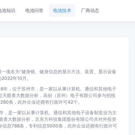
电池知识
电池问答
电池技术
厂商动态
一项名为“健身镜、健身信息的显示方法、装置、显示设备
2022年10月。
98年，位于苏州市，是一家以从事计算机、通信和其他电子
通过天眼查大数据分析，高创（苏州）电子有限公司参与招投
280条，此外企业还拥有行政许可42个。
京市，是一家以从事计算机、通信和其他电子设备制造业为主
过天眼查大数据分析，京东方科技集团股份有限公司共对外投资
标信息788条，专利信息5000条，此外企业还拥有行政许可