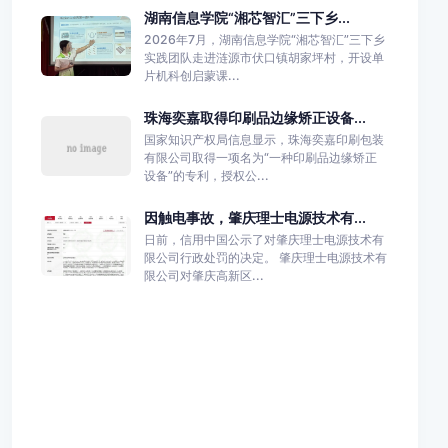
湖南信息学院“湘芯智汇”三下乡...
2026年7月，湖南信息学院“湘芯智汇”三下乡
实践团队走进涟源市伏口镇胡家坪村，开设单
片机科创启蒙课...
珠海奕嘉取得印刷品边缘矫正设备...
国家知识产权局信息显示，珠海奕嘉印刷包装
有限公司取得一项名为“一种印刷品边缘矫正
设备”的专利，授权公...
因触电事故，肇庆理士电源技术有...
日前，信用中国公示了对肇庆理士电源技术有
限公司行政处罚的决定。 肇庆理士电源技术有
限公司对肇庆高新区...