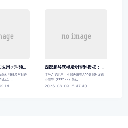
医用护理领...
西部超导获得发明专利授权：...
光敏材料研发与制造
证券之星消息，根据天眼查APP数据显示西
企业。...
部超导（688122）新获...
49:14
2026-08-09 15:47:40