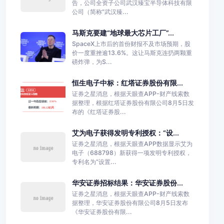
告，公司全资子公司武汉臻宝半导体科技有限
公司（简称“武汉臻...
马斯克要建“地球最大芯片工厂”...
SpaceX上市后的首份财报不及市场预期，股
价一度重挫逾13.6%。这让马斯克连扔两颗重
磅炸弹，为S...
恒生电子中标：红塔证券股份有限...
证券之星消息，根据天眼查APP-财产线索数
据整理，根据红塔证券股份有限公司8月5日发
布的《红塔证券股...
艾为电子获得发明专利授权：“设...
证券之星消息，根据天眼查APP数据显示艾为
电子（688798）新获得一项发明专利授权，
专利名为“设置...
华安证券招标结果：华安证券股份...
证券之星消息，根据天眼查APP-财产线索数
据整理，华安证券股份有限公司8月5日发布
《华安证券股份有限...