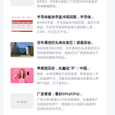
8月5日、8月6日连续三个交易日内日收盘价
格涨幅偏离值...
半导体板块早盘冲高回落，半导体...
8月6日早盘，半导体板块冲高回落，截至午间
收盘，中证半导体材料设备主题指数上涨
2.0%，中证芯片产业...
百年通信巨头亲自造芯！诺基亚收...
快科技8月6日消息，百年通信巨头诺基亚近日
宣布签署最终协议，收购芯片厂商恩智浦位于
美国亚利桑那州的晶...
苹果想压价，长鑫说“不”：中国...
曾经，全球消费电子供应链里，苹果是说一不
二的超级甲方。无数供应商挤破头想要进入苹
果产业链，为了拿到订...
广发香港：看好GPU/CPU/...
广发证券(香港)今日发布研报称，在健康资产
负债表的支撑下，预测前五大美国云服务商
(CSP)的资本开支...