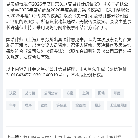
易实施情况与2026年度日常关联交易预计的议案》《关于确认公
司董事2025年度薪酬及2026年度薪酬方案的议案》《关于续聘公
司2026年度审计机构的议案》以及《关于制定及修订部分公司治
理制度的议案》。所有议案均获通过，无被否决议案。会议由董事
长许建益主持，采用现场与网络投票相结合方式召开。
国浩律师（上海）事务所出具法律意见书，认为本次股东会的召集
和召开程序、出席会议人员资格、召集人资格、表决程序及表决结
果均符合《公司法》《证券法》《股东会规则》及《公司章程》相
关规定，决议合法有效。
以上内容为证券之星据公开信息整理，由AI算法生成（网信算备
310104345710301240019号），不构成投资建议。
决议
总市值
公司公告
方案
上海
国浩
年度
年年
程序
议案
许建益
全议案
股东
股东会规则
上一篇：
每周股票复盘：上声电子（688533）Q1扣非净利增