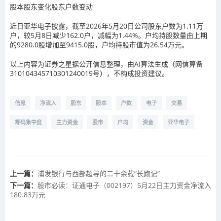
股本股东变化股东户数变动
近日亚华电子披露，截至2026年5月20日公司股东户数为1.11万
户，较5月8日减少162.0户，减幅为1.44%。户均持股数量由上期
的9280.0股增加至9415.0股，户均持股市值为26.54万元。
以上内容为证券之星据公开信息整理，由AI算法生成（网信算备
310104345710301240019号），不构成投资建议。
信息
净流入
股东
股本
户数
电子
交易
筹码集中度
主力资金
股市
户均
资金
亚华电子
上一篇：
浦发银行与西部超导的二十余载“长跑记”
下一篇：
股市必读：证通电子（002197）5月22日主力资金净流入
180.83万元