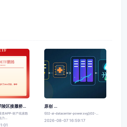
陵区接履桥...
原创 ...
查APP-财产线索数
![02-ai-datacenter-power.svg](02-...
...
2026-08-07 16:59:17
1:01