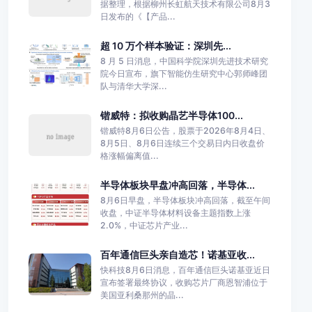
据整理，根据柳州长虹航天技术有限公司8月3
日发布的《【产品...
超 10 万个样本验证：深圳先...
8 月 5 日消息，中国科学院深圳先进技术研究
院今日宣布，旗下智能仿生研究中心郭师峰团
队与清华大学深...
锴威特：拟收购晶艺半导体100...
锴威特8月6日公告，股票于2026年8月4日、
8月5日、8月6日连续三个交易日内日收盘价
格涨幅偏离值...
半导体板块早盘冲高回落，半导体...
8月6日早盘，半导体板块冲高回落，截至午间
收盘，中证半导体材料设备主题指数上涨
2.0%，中证芯片产业...
百年通信巨头亲自造芯！诺基亚收...
快科技8月6日消息，百年通信巨头诺基亚近日
宣布签署最终协议，收购芯片厂商恩智浦位于
美国亚利桑那州的晶...