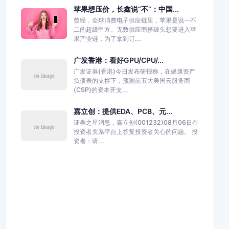
苹果想压价，长鑫说“不”：中国...
曾经，全球消费电子供应链里，苹果是说一不
二的超级甲方。无数供应商挤破头想要进入苹
果产业链，为了拿到订...
广发香港：看好GPU/CPU/...
广发证券(香港)今日发布研报称，在健康资产
负债表的支撑下，预测前五大美国云服务商
(CSP)的资本开支...
嘉立创：提供EDA、PCB、元...
证券之星消息，嘉立创(001232)08月06日在
投资者关系平台上答复投资者关心的问题。 投
资者：请...