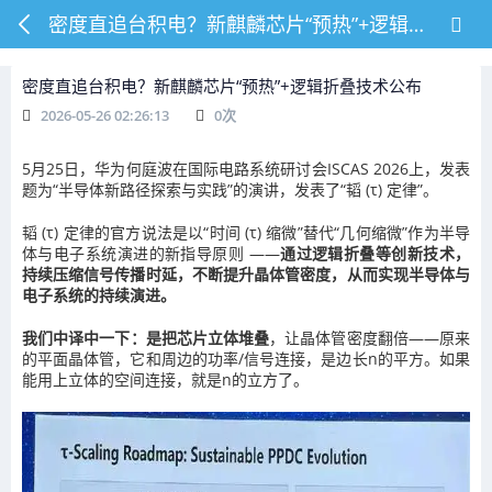
密度直追台积电？新麒麟芯片“预热”+逻辑折叠技术公布
密度直追台积电？新麒麟芯片“预热”+逻辑折叠技术公布
2026-05-26 02:26:13
0
次
5月25日，华为何庭波在国际电路系统研讨会ISCAS 2026上，发表
题为“半导体新路径探索与实践”的演讲，发表了“韬 (τ) 定律”。
韬 (τ) 定律的官方说法是以“时间 (τ) 缩微”替代“几何缩微”作为半导
体与电子系统演进的新指导原则 ——
通过逻辑折叠等创新技术，
持续压缩信号传播时延，不断提升晶体管密度，从而实现半导体与
电子系统的持续演进
。
我们中译中一下：是把芯片立体
堆叠
，让晶体管密度翻倍——原来
的平面晶体管，它和周边的功率/信号连接，是边长n的平方。如果
能用上立体的空间连接，就是n的立方了。