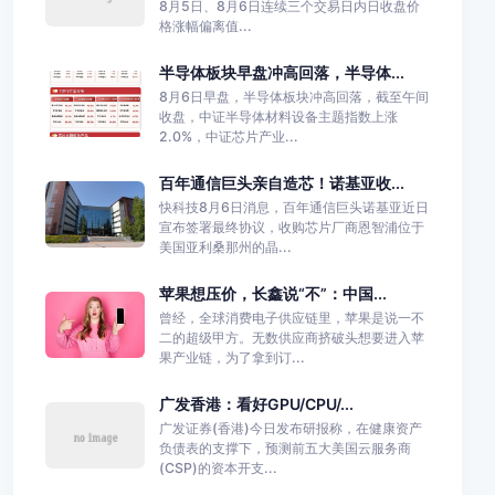
8月5日、8月6日连续三个交易日内日收盘价
格涨幅偏离值...
半导体板块早盘冲高回落，半导体...
8月6日早盘，半导体板块冲高回落，截至午间
收盘，中证半导体材料设备主题指数上涨
2.0%，中证芯片产业...
百年通信巨头亲自造芯！诺基亚收...
快科技8月6日消息，百年通信巨头诺基亚近日
宣布签署最终协议，收购芯片厂商恩智浦位于
美国亚利桑那州的晶...
苹果想压价，长鑫说“不”：中国...
曾经，全球消费电子供应链里，苹果是说一不
二的超级甲方。无数供应商挤破头想要进入苹
果产业链，为了拿到订...
广发香港：看好GPU/CPU/...
广发证券(香港)今日发布研报称，在健康资产
负债表的支撑下，预测前五大美国云服务商
(CSP)的资本开支...