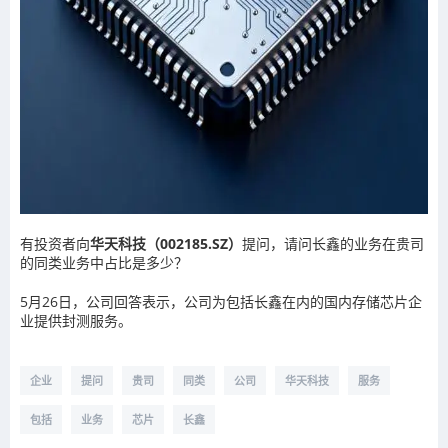
有投资者向
华天科技
（002185.SZ）
提问，请问长鑫的业务在贵司
的同类业务中占比是多少？
5月26日，公司回答表示，公司为包括长鑫在内的国内
存储芯片
企
业提供封测服务。
企业
提问
贵司
同类
公司
华天科技
服务
包括
业务
芯片
长鑫