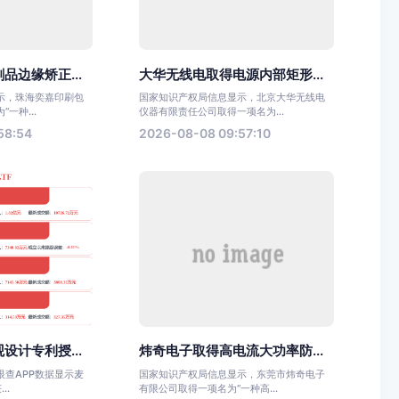
品边缘矫正...
大华无线电取得电源内部矩形...
示，珠海奕嘉印刷包
国家知识产权局信息显示，北京大华无线电
一种...
仪器有限责任公司取得一项名为...
58:54
2026-08-08 09:57:10
设计专利授...
炜奇电子取得高电流大功率防...
眼查APP数据显示麦
国家知识产权局信息显示，东莞市炜奇电子
..
有限公司取得一项名为“一种高...