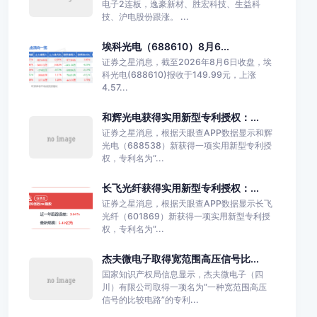
电子2连板，逸豪新材、胜宏科技、生益科
技、沪电股份跟涨。 ...
埃科光电（688610）8月6...
证券之星消息，截至2026年8月6日收盘，埃
科光电(688610)报收于149.99元，上涨
4.57...
和辉光电获得实用新型专利授权：...
证券之星消息，根据天眼查APP数据显示和辉
光电（688538）新获得一项实用新型专利授
权，专利名为“...
长飞光纤获得实用新型专利授权：...
证券之星消息，根据天眼查APP数据显示长飞
光纤（601869）新获得一项实用新型专利授
权，专利名为“...
杰夫微电子取得宽范围高压信号比...
国家知识产权局信息显示，杰夫微电子（四
川）有限公司取得一项名为“一种宽范围高压
信号的比较电路”的专利...