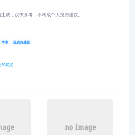
据生成，仅供参考，不构成个人投资建议。
华卓
温度传感器
更加稳定