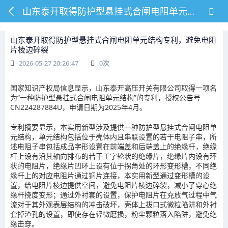
山东泰开取得防护型悬挂式合闸电阻单元结构专利，避免电阻片棱边碎裂
山东泰开取得防护型悬挂式合闸电阻单元结构专利，避免电阻
片棱边碎裂
2026-05-27 20:26:47
0
次
国家知识产权局信息显示，山东泰开高压开关有限公司取得一项名
为“一种防护型悬挂式合闸电阻单元结构”的专利，授权公告号
CN224287884U，申请日期为2025年4月。
专利摘要显示，本实用新型涉及提供一种防护型悬挂式合闸电阻单
元结构，单元结构包括位于壳体内且串联设置的若干电阻子串，所
述电阻子串包括成品字形设置在前端盖和后端盖上的绝缘杆，绝缘
杆上设有沿其轴向排布的若干工字轮状的绝缘片，绝缘片内设有环
状的电阻片，绝缘片凹环上设有位于拐角处的环形变形槽，不同绝
缘杆上的对应电阻片通过铜片连接，本实用新型通过变形槽的设
置，给电阻片棱边提供空间，避免电阻片棱边碎裂，减小了穿心绝
缘杆挠度变形；通过外衬套的设置，保护电阻片在充放气过程中气
流对于其外观表层结构的冲击破坏，壳体上拔口式微粒陷阱和外衬
套掉渣孔的设置，即使存在轻微磨损，粉尘颗粒落入陷阱，避免绝
缘击穿。