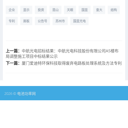
企业
显示
投资
昆山
天眼
国显
查大
结构
专利
面板
公告号
苏州市
国显光电
上一篇：
中航光电招标结果：中航光电科技股份有限公司A5楼布
局调整施工项目中标结果公示
下一篇：
厦门爱迪特环保科技取得废弃电路板处理系统及方法专利
2026 © 电池功率网