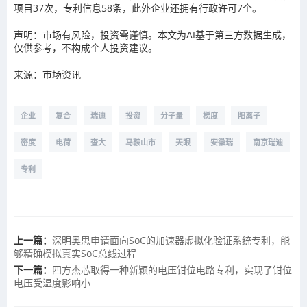
项目37次，专利信息58条，此外企业还拥有行政许可7个。
声明：市场有风险，投资需谨慎。本文为AI基于第三方数据生成，
仅供参考，不构成个人投资建议。
来源：市场资讯
企业
复合
瑞迪
投资
分子量
梯度
阳离子
密度
电荷
查大
马鞍山市
天眼
安徽瑞
南京瑞迪
专利
上一篇：
深明奥思申请面向SoC的加速器虚拟化验证系统专利，能
够精确模拟真实SoC总线过程
下一篇：
四方杰芯取得一种新颖的电压钳位电路专利，实现了钳位
电压受温度影响小