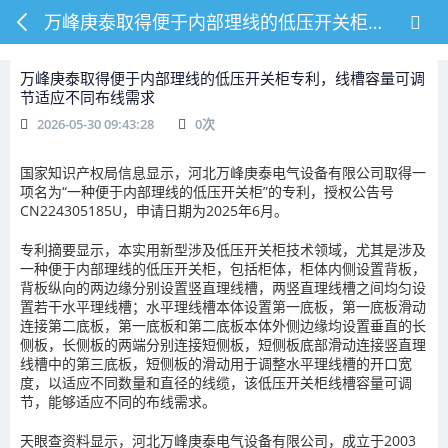
万峰庚泰取得便于内部理线的低压开关柜专利，线槽容量可调节适应不同布线需求
万峰庚泰取得便于内部理线的低压开关柜专利，线槽容量可调
节适应不同布线需求
2026-05-30 09:43:28
0
次
国家知识产权局信息显示，河北万峰庚泰电气设备有限公司取得一
项名为“一种便于内部理线的低压开关柜”的专利，授权公告号
CN224305185U，申请日期为2025年6月。
专利摘要显示，本实用新型涉及低压开关柜技术领域，尤其是涉及
一种便于内部理线的低压开关柜，包括柜体，柜体内侧设置背板，
背板纵向的两边缘分别设置竖直理线槽，两竖直理线槽之间均匀设
置若干水平理线槽；水平理线槽本体设置第一底板，第一底板滑动
连接第二底板，第一底板和第二底板本体外侧边缘均设置垂直的长
侧板，长侧板的两端分别连接短侧板，短侧板底部滑动连接竖直理
线槽中的第三底板，短侧板的滑动用于调整水平理线槽的开口宽
度，以适应不同数量和直径的线缆，该低压开关柜线槽容量可调
节，能够适应不同的布线需求。
天眼查资料显示，河北万峰庚泰电气设备有限公司，成立于2003