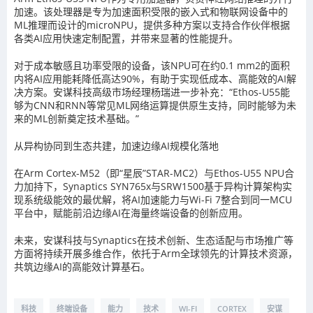
加速。该处理器是专为加速面积受限的嵌入式和物联网设备中的
ML推理而设计的microNPU，提供多种方案以支持合作伙伴根据
各类AI应用快速定制配置，并带来显著的性能提升。
对于成本敏感且功率受限的设备，该NPU可在约0.1 mm2的面积
内将AI应用能耗降低高达90%，有助于实现低成本、高能效的AI解
决方案。安谋科技高级市场经理杨瑞进一步补充：“Ethos-U55能
够为CNN和RNN等常见ML网络运算提供原生支持，同时能够为未
来的ML创新奠定技术基础。”
从异构协同到生态共建，加速边缘AI规模化落地
在Arm Cortex-M52（即“星辰”STAR-MC2）与Ethos-U55 NPU合
力加持下，Synaptics SYN765x与SRW1500基于异构计算架构实
现系统级能效的最优解，将AI加速能力与Wi-Fi 7整合到同一MCU
平台中，赋能前沿边缘AI在海量终端设备的创新应用。
未来，安谋科技与Synaptics在技术创新、生态适配与市场推广等
方面将持续开展多维合作，依托于Arm全球领先的计算技术资源，
共筑边缘AI的高能效计算基石。
科技
终端设备
能力
技术
WI-FI
CORTEX
安谋