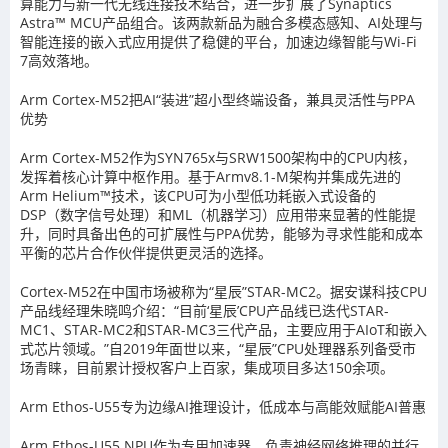
算能力与新一代无线连接技术结合，进一步扩展了Synaptics
Astra™ MCU产品组合。该两款新品为融合多模态感知、AI处理与
智能连接的嵌入式应用提供了稳健的平台，加速边缘智能与Wi-Fi
7高效落地。
Arm Cortex-M52把AI“装进”超小型终端设备，兼具灵活性与PPA
优势
Arm Cortex-M52作为SYN765x与SRW1500架构中的CPU内核，
发挥着核心计算中枢作用。基于Armv8.1-M架构并集成先进的
Arm Helium™技术，该CPU可为小型低功耗嵌入式设备的
DSP（数字信号处理）和ML（机器学习）应用带来显著的性能提
升，同时具备出色的可扩展性与PPA优势，能够为寻求性能和成本
平衡的芯片合作伙伴提供更灵活的选择。
Cortex-M52在中国市场被称为“星辰”STAR-MC2。据安谋科技CPU
产品线经理朱晓鸣介绍：“目前‘星辰’CPU产品线已迭代STAR-
MC1、STAR-MC2和STAR-MC3三代产品，主要应用于AIoT和嵌入
式芯片领域。”自2019年面世以来，“星辰”CPU处理器系列备受市
场青睐，目前累计授权客户上百家，集成项目多达150余项。
Arm Ethos-U55专为边缘AI推理设计，低成本与高能效赋能AI普惠
Arm Ethos-U55 NPU作为专用加速器，负责神经网络推理的并行