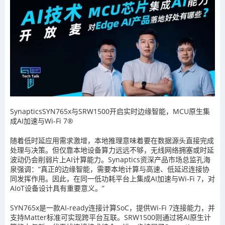
SynapticsSYN765x与SRW1500开启实时边缘智能，MCU原生集
成AI加速与Wi-Fi 7®
随着低时延应用需求激增，本地推理意味着要在数据源头直接完成
处理与决策。但仅靠本地设备算力远远不够，无线网络拥塞或时延
波动仍会削弱片上AI计算能力。Synaptics资深产品市场总监孔海
泉强调：“真正的边缘智能，需要本地计算与高速、低延迟连接协
同发挥作用。因此，在同一低功耗平台上集成AI加速与Wi-Fi 7，对
AIoT设备设计具有重要意义。”
SYN765x是一款AI-ready连接计算SoC，提供Wi-Fi 7连接能力，并
支持Matter标准可实现跨平台互联。SRW1500则通过将AI原生计