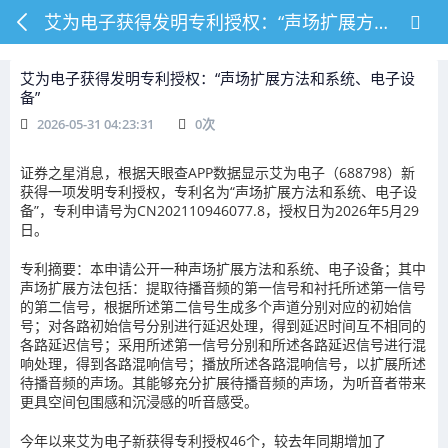
艾为电子获得发明专利授权：“声场扩展方法和系统、电子设备”
艾为电子获得发明专利授权：“声场扩展方法和系统、电子设
备”
2026-05-31 04:23:31
0
次
证券之星消息，根据天眼查APP数据显示艾为电子（688798）新
获得一项发明专利授权，专利名为“声场扩展方法和系统、电子设
备”，专利申请号为CN202110946077.8，授权日为2026年5月29
日。
专利摘要：本申请公开一种声场扩展方法和系统、电子设备；其中
声场扩展方法包括：提取待播音频的第一信号和衬托所述第一信号
的第二信号，根据所述第二信号生成多个声道分别对应的初始信
号；对各路初始信号分别进行延迟处理，得到延迟时间互不相同的
各路延迟信号；采用所述第一信号分别和所述各路延迟信号进行混
响处理，得到各路混响信号；播放所述各路混响信号，以扩展所述
待播音频的声场。其能够充分扩展待播音频的声场，为听音者带来
更具空间包围感和沉浸感的听音感受。
今年以来艾为电子新获得专利授权46个，较去年同期增加了