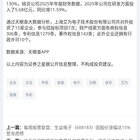
130%。结合公司2025年年报财务数据，2025年公司在研发方面投
入了5.68亿元，同比增11.59%。
通过天眼查大数据分析，上海艾为电子技术股份有限公司共对外投
资了15家企业，参与招投标项目7次；财产线索方面有商标信息
306条，专利信息1279条，著作权信息143条；此外企业还拥有行
政许可10个。
数据来源：天眼查APP
以上内容为证券之星据公开信息整理，不构成投资建议。
企业
方法
声场
信息
电子
天眼
信号
艾为
音频
专利
上一篇：
每周股票复盘：生益电子（688183）因股价涨幅达15%
登龙虎榜