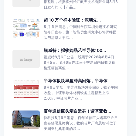
据整理，根据柳州长虹航天技术有限公司8月3
日发布的《【产品...
超 10 万个样本验证：深圳先...
8 月 5 日消息，中国科学院深圳先进技术研究
院今日宣布，旗下智能仿生研究中心郭师峰团
队与清华大学深...
锴威特：拟收购晶艺半导体100...
锴威特8月6日公告，股票于2026年8月4日、
8月5日、8月6日连续三个交易日内日收盘价
格涨幅偏离值...
半导体板块早盘冲高回落，半导体...
8月6日早盘，半导体板块冲高回落，截至午间
收盘，中证半导体材料设备主题指数上涨
2.0%，中证芯片产业...
百年通信巨头亲自造芯！诺基亚收...
快科技8月6日消息，百年通信巨头诺基亚近日
宣布签署最终协议，收购芯片厂商恩智浦位于
美国亚利桑那州的晶...