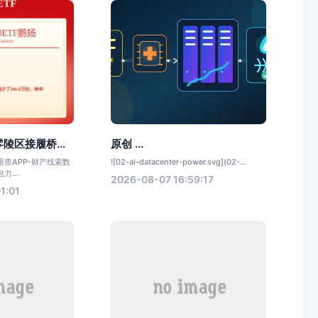
陵区接履桥...
原创 ...
查APP-财产线索数
![02-ai-datacenter-power.svg](02-...
...
2026-08-07 16:59:17
1:01