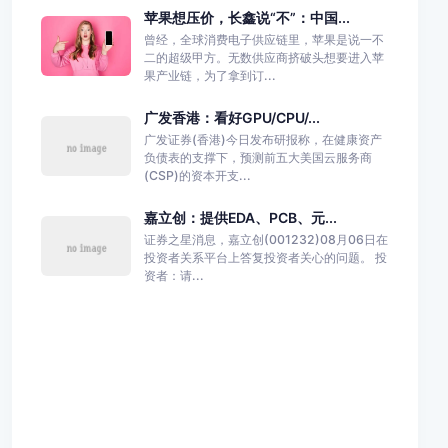
苹果想压价，长鑫说“不”：中国...
曾经，全球消费电子供应链里，苹果是说一不
二的超级甲方。无数供应商挤破头想要进入苹
果产业链，为了拿到订...
广发香港：看好GPU/CPU/...
广发证券(香港)今日发布研报称，在健康资产
负债表的支撑下，预测前五大美国云服务商
(CSP)的资本开支...
嘉立创：提供EDA、PCB、元...
证券之星消息，嘉立创(001232)08月06日在
投资者关系平台上答复投资者关心的问题。 投
资者：请...