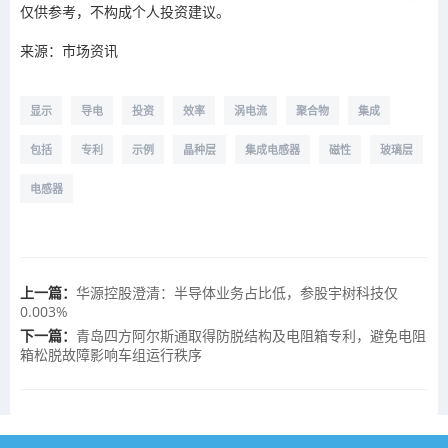
仅供参考，不构成个人投资建议。
来源：市场资讯
显示
导电
投资
效率
涡电流
聚合物
集成
包括
专利
示例
晶种层
集成电感器
磁性
玻璃层
电感器
上一篇：
华源控股澄清：半导体业务占比低，参股宇树科技仅
0.003%
下一篇：
青岛四方阿尔斯通取得防脱结构及电阻箱专利，避免电阻
箱松脱故障影响车组运行秩序