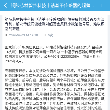
铜陵芯材智控科技申请基于传感器的超薄金属检测装置及方法专利，解决传统涡流检测对超薄金属微小缺陷信号弱、难以识别的难题
铜陵芯材智控科技申请基于传感器的超薄金属检测装置及方法
专利，解决传统涡流检测对超薄金属微小缺陷信号弱、难以识
别的难题
2026-07-03 14:19:38
0
次
国家知识产权局信息显示，铜陵芯材智控科技有限公司;行至碳源
（杭州）科技有限公司申请一项名为“一种基于传感器的超薄金属
检测装置及方法”的专利，公开号CN122330258A，申请日期为
2026年4月。
专利摘要显示，本发明涉及金属检测技术领域，且公开了一种基于
传感器的超薄金属检测装置及方法，包括按照顺序设置的对辊组、
标记组件、前导向辊、后导向辊和两个平行辊；超薄金属卷材从对
辊组中通过并与标记组件接触，对金属卷材表面导入标记液体，而
卷材表面缺陷在毛细作用下，会渗透缺陷处。通过标记液体对卷材
表面进行均匀涂覆，利用毛细作用使液体渗入微孔、微裂纹等细微
缺陷内部；再经磁场挥发筛除表面液体，仅保留缺陷处标记液。缺
陷残留液体可改变局部导电与介电特性，等效放大涡流检测信号，
解决传统涡流检测对超薄金属微小缺陷信号弱、难以识别的难题。