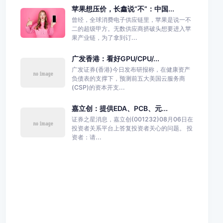
苹果想压价，长鑫说“不”：中国...
曾经，全球消费电子供应链里，苹果是说一不
二的超级甲方。无数供应商挤破头想要进入苹
果产业链，为了拿到订...
广发香港：看好GPU/CPU/...
广发证券(香港)今日发布研报称，在健康资产
负债表的支撑下，预测前五大美国云服务商
(CSP)的资本开支...
嘉立创：提供EDA、PCB、元...
证券之星消息，嘉立创(001232)08月06日在
投资者关系平台上答复投资者关心的问题。 投
资者：请...