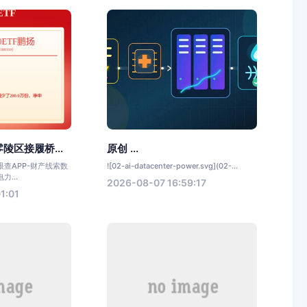
陵区接履桥...
原创 ...
查APP-财产线索数
![02-ai-datacenter-power.svg](02-...
...
2026-08-07 16:59:17
1:01