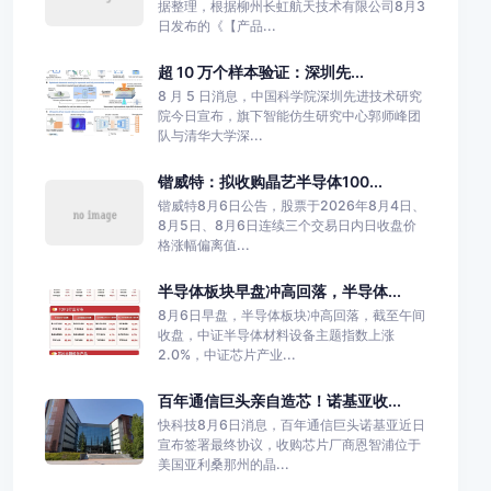
据整理，根据柳州长虹航天技术有限公司8月3
日发布的《【产品...
超 10 万个样本验证：深圳先...
8 月 5 日消息，中国科学院深圳先进技术研究
院今日宣布，旗下智能仿生研究中心郭师峰团
队与清华大学深...
锴威特：拟收购晶艺半导体100...
锴威特8月6日公告，股票于2026年8月4日、
8月5日、8月6日连续三个交易日内日收盘价
格涨幅偏离值...
半导体板块早盘冲高回落，半导体...
8月6日早盘，半导体板块冲高回落，截至午间
收盘，中证半导体材料设备主题指数上涨
2.0%，中证芯片产业...
百年通信巨头亲自造芯！诺基亚收...
快科技8月6日消息，百年通信巨头诺基亚近日
宣布签署最终协议，收购芯片厂商恩智浦位于
美国亚利桑那州的晶...