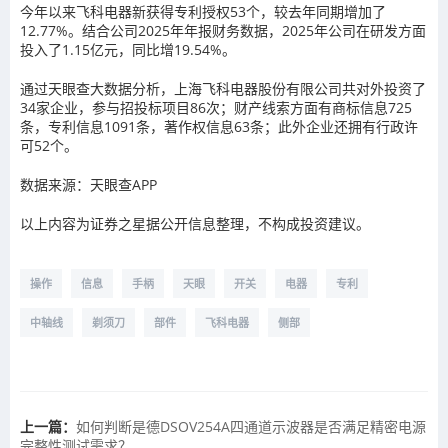
今年以来飞科电器新获得专利授权53个，较去年同期增加了
12.77%。结合公司2025年年报财务数据，2025年公司在研发方面
投入了1.15亿元，同比增19.54%。
通过天眼查大数据分析，上海飞科电器股份有限公司共对外投资了
34家企业，参与招投标项目86次；财产线索方面有商标信息725
条，专利信息1091条，著作权信息63条；此外企业还拥有行政许
可52个。
数据来源：天眼查APP
以上内容为证券之星据公开信息整理，不构成投资建议。
操作
信息
手柄
天眼
开关
电器
专利
中轴线
剃须刀
部件
飞科电器
侧部
上一篇：
如何判断是德DSOV254A四通道示波器是否满足精密电源
完整性测试需求？