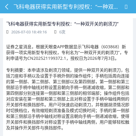
飞科电器获得实用新型专利授权：“一种双开关的剃须刀”
飞科电器获得实用新型专利授权：“一种双开关的剃须刀”
2026-07-03 18:49:16
0
次
证券之星消息，根据天眼查APP数据显示飞科电器（603868）新
获得一项实用新型专利授权，专利名为“一种双开关的剃须刀”，专
利申请号为CN202521199372.1，授权日为2026年7月3日。
专利摘要：本申请涉及剃须刀领域，提供一种双开关的剃须刀，包
括刀座和手柄以及设置于手柄外侧的操作组件；手柄包括周向连接
的第一侧部、第二侧部、第三侧部以及第四侧部，第一侧部和第三
侧部沿手柄中轴线对称设置且朝向手柄一侧递减收缩，第二侧部和
第四侧部分别连接第一侧部和第三侧部的相邻端部；操作组件包括
对应安装在第一侧部和第三侧部上且对称设置于手柄中轴线两侧的
开关部件和换挡部件。用户可快速启动剃须刀，并根据胡须情况即
时切换档位，有效缩短剃须准备及模式切换时间；手柄的第一侧部
和第三侧部沿手柄中轴线对称设置且朝向手柄一侧递减收缩，使得
开关部件和换挡部件对称设置于手柄中轴线两侧，用户能够轻松触
及并操作开关部件与换挡部件。