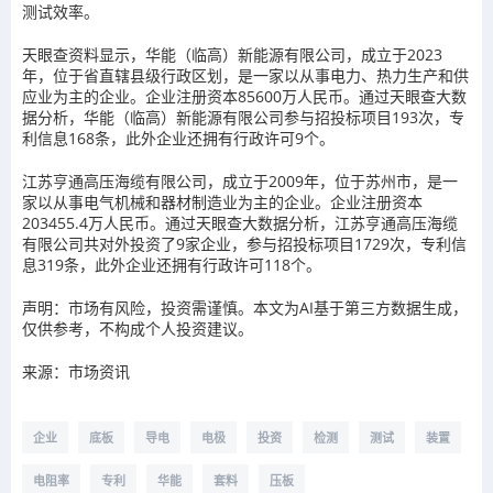
测试效率。
天眼查资料显示，华能（临高）新能源有限公司，成立于2023
年，位于省直辖县级行政区划，是一家以从事电力、热力生产和供
应业为主的企业。企业注册资本85600万人民币。通过天眼查大数
据分析，华能（临高）新能源有限公司参与招投标项目193次，专
利信息168条，此外企业还拥有行政许可9个。
江苏亨通高压海缆有限公司，成立于2009年，位于苏州市，是一
家以从事电气机械和器材制造业为主的企业。企业注册资本
203455.4万人民币。通过天眼查大数据分析，江苏亨通高压海缆
有限公司共对外投资了9家企业，参与招投标项目1729次，专利信
息319条，此外企业还拥有行政许可118个。
声明：市场有风险，投资需谨慎。本文为AI基于第三方数据生成，
仅供参考，不构成个人投资建议。
来源：市场资讯
企业
底板
导电
电极
投资
检测
测试
装置
电阻率
专利
华能
套料
压板