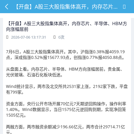
【开盘】A股三大股指集体高开，内存芯片、半导体、HBM方向涨幅居前
【开盘】A股三大股指集体高开，内存芯片、半导体、HBM方
向涨幅居前
2026-07-06 13:17:31
0
次
7月6日，A股三大股指集体高开。其中，沪指涨0.38%报4059.19
点，深成指涨0.52%报15677.93点，创指涨0.77%报4050.88点。
从盘面上看。内存芯片、半导体、HBM方向涨幅居前，贵金属、
光伏玻璃、石油石化板块低迷。
Wind统计显示，两市及北交所共2531家上涨，2192家下跌，平盘
有799家。
资金方面，央行公开市场开展70亿元7天期逆回购操作，操作利率
1.40%。Wind数据显示，当日1575亿元逆回购到期，实现净回笼
1505亿元。
两融方面，两市融资余额减少196.66亿元，两市合计29714.71亿
元。