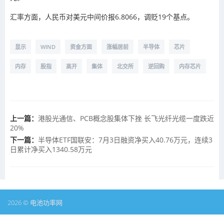
汇率方面，人民币对美元中间价报6.8066，调贬19个基点。
显示
WIND
资金方面
涨幅居前
半导体
芯片
内存
股指
高开
集体
北交所
逆回购
内存芯片
上一篇：
港股光通信、PCB概念股集体下挫 长飞光纤光缆一度跌近
20%
下一篇：
半导体ETF国联安：7月3日融资净买入40.76万元，连续3
日累计净买入1340.58万元
2026 © 电池功率网