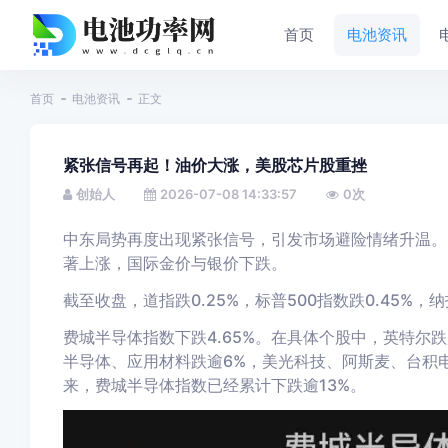
首页
电池资讯
首页
电池资讯
正文
紧张信号再起！油价大涨，美股芯片股重挫
创始人
2026-07-08 14:33:57
0
次
中东局势再度出现紧张信号，引发市场避险情绪升温。
著上涨，国际金价与银价下跌。
截至收盘，道指跌0.25%，标普500指数跌0.45%，纳
费城半导体指数下跌4.65%。
在具体个股中，英特尔跌
半导体、应用材料跌逾6%，美光科技、阿斯麦、台积电
来，费城半导体指数已经累计下跌逾13%。