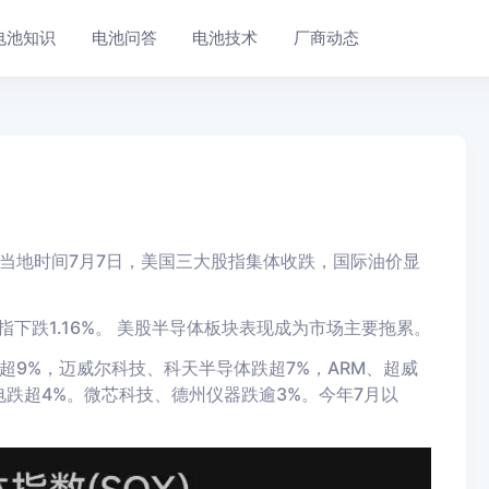
电池知识
电池问答
电池技术
厂商动态
当地时间7月7日，美国三大股指集体收跌，国际油价显
指下跌1.16%。
美股半导体板块表现成为市场主要拖累。
超9%，迈威尔科技、科天半导体跌超7%，ARM、超威
跌超4%。微芯科技、德州仪器跌逾3%。今年7月以