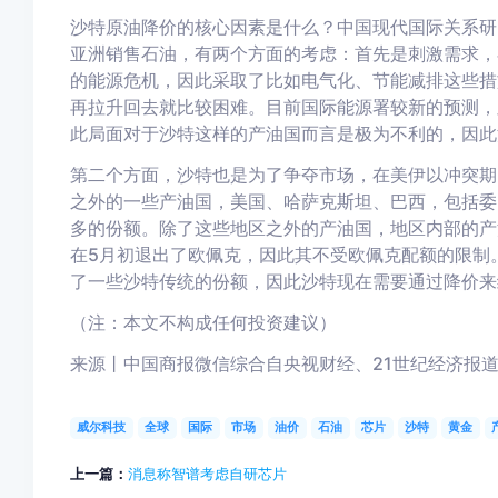
沙特原油降价的核心因素是什么？
中国现代国际关系研
亚洲销售石油，有两个方面的考虑：首先是刺激需求
，
的能源危机，因此采取了比如电气化、节能减排这些措
再拉升回去就比较困难。目前国际能源署较新的预测，
此局面对于沙特这样的产油国而言是极为不利的，因此
第二个方面，沙特也是为了争夺市场
，在美伊以冲突期
之外的一些产油国，美国、哈萨克斯坦、巴西，包括委
多的份额。除了这些地区之外的产油国，地区内部的产
在5月初退出了欧佩克，因此其不受欧佩克配额的限制
了一些沙特传统的份额，因此沙特现在需要通过降价来
（注：本文不构成任何投资建议）
来源丨中国商报微信综合自央视财经、21世纪经济报
威尔科技
全球
国际
市场
油价
石油
芯片
沙特
黄金
上一篇：
消息称智谱考虑自研芯片