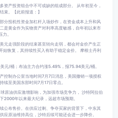
为多资产投资组合中不可或缺的组成部分。
从年初至今，
结束。【此前报道：
】
部分投机性资金加杠杆入场炒作，在资金成本上升和风
二是黄金作为实物资产对利率高度敏感，自年初以来市
压力。
美元走强阶段的结束甚至转向走弱，都会对金价产生正
已开始恢复，其持续性买入有助于稳定金价。
摩根士丹利
2美元/桶；布油主力合约涨5.49%，报75.94美元/桶。
产控制办公室当地时间7月7日消息，美国撤销一项授权
持续至美国东部时间7月17日零点。
全球原油供应激增影响，为加强市场竞争力，
沙特阿拉伯
下2000年以来最大纪录，远超市场预期。
续公布售价。在供应过剩、争夺买家的背景下，中东其
供应原油维持高位，沙特后续可能还会进一步降价。