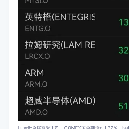
国际贵金属普遍下跌
，COMEX黄金期货跌1.22%，报41