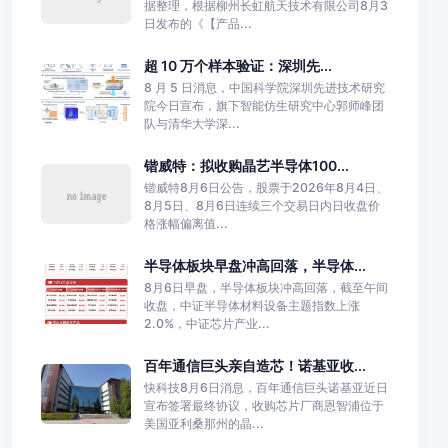
据整理，根据柳州长虹航天技术有限公司8月3
日发布的《【产品...
超 10 万个样本验证：深圳先...
8 月 5 日消息，中国科学院深圳先进技术研究
院今日宣布，旗下智能仿生研究中心郭师峰团
队与清华大学深...
锴威特：拟收购晶艺半导体100...
锴威特8月6日公告，股票于2026年8月4日、
8月5日、8月6日连续三个交易日内日收盘价
格涨幅偏离值...
半导体板块早盘冲高回落，半导体...
8月6日早盘，半导体板块冲高回落，截至午间
收盘，中证半导体材料设备主题指数上涨
2.0%，中证芯片产业...
百年通信巨头亲自造芯！诺基亚收...
快科技8月6日消息，百年通信巨头诺基亚近日
宣布签署最终协议，收购芯片厂商恩智浦位于
美国亚利桑那州的晶...