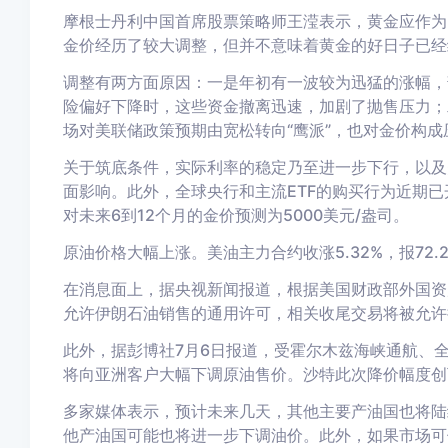
摩根士丹利中国首席股票策略师王滢表示，黄金应作
金价经历了较大调整，但并不意味着黄金的好日子已经
调整有两方面原因：
一是年初有一波较为迅猛的涨幅，
险偏好下降时，这些资金撤离迅速，加剧了抛售压力；
场对美联储政策预期由宽松转向“鹰派”，也对金价构成
关于筑底条件，实际利率的稳定乃至进一步下行，以及
面影响。此外，全球央行和主流ETF的购买行为近期
对未来6到12个月的金价预测为5000美元/盎司。
原油价格大幅上涨。
美油主力合约收涨5.32%，报72.
在消息面上，据央视新闻报道，根据美国财政部外国资
允许伊朗石油销售的通用许可，相关收尾交易将被允许
此外，据彭博社7月6日报道，受霍尔木兹海峡通航、
将向亚洲客户大幅下调原油售价。沙特此次降价幅度创
多家媒体表示，预计未来几天，其他主要产油国也将陆
他产油国可能也将进一步下调油价。此外，如果市场可