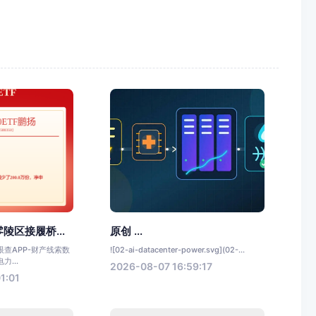
陵区接履桥...
原创 ...
查APP-财产线索数
![02-ai-datacenter-power.svg](02-...
...
2026-08-07 16:59:17
1:01