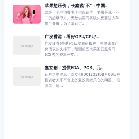
苹果想压价，长鑫说“不”：中国...
曾经，全球消费电子供应链里，苹果是说一不
二的超级甲方。无数供应商挤破头想要进入苹
果产业链，为了拿到订...
广发香港：看好GPU/CPU/...
广发证券(香港)今日发布研报称，在健康资产
负债表的支撑下，预测前五大美国云服务商
(CSP)的资本开支...
嘉立创：提供EDA、PCB、元...
证券之星消息，嘉立创(001232)08月06日在
投资者关系平台上答复投资者关心的问题。 投
资者：请...