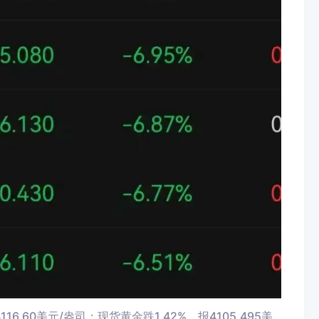
16.60美元/盎司；现货黄金跌1.42%，报4105.495美