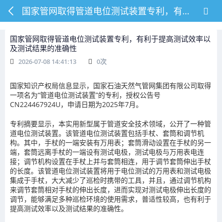
国家管网取得管道电位测试装置专利，有利于提高测试效率以及测试结果的准确性
国家管网取得管道电位测试装置专利，有利于提高测试效率以
及测试结果的准确性
2026-07-08 14:41:13
0
次
国家知识产权局信息显示，国家石油天然气管网集团有限公司取得
一项名为“管道电位测试装置”的专利，授权公告号
CN224467924U，申请日期为2025年7月。
专利摘要显示，本实用新型属于管道安全技术领域，公开了一种管
道电位测试装置。该管道电位测试装置包括手杖、套筒和调节机
构。其中，手杖的一端安装有万用表；套筒滑动设置在手杖的另一
端，套筒远离手杖的一端设有测试电极，测试电极与万用表电连
接；调节机构设置在手杖上并与套筒相连，用于调节套筒伸出手杖
的长度。该管道电位测试装置将用于电位测试的万用表和测试电极
集成于手杖，大大减少了巡检时携带的工具，并且，通过调节机构
来调节套筒相对手杖的伸出长度，进而实现对测试电极伸出长度的
调节，能够满足多种巡检环境的使用需求，普适性较高，也有利于
提高测试效率以及测试结果的准确性。