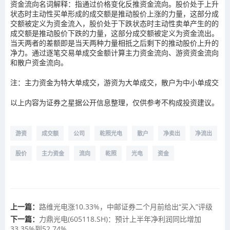
资金流向名词解释：指通过价格变化反推资金流向。股价处于上升
状态时主动性买单形成的成交额是推动股价上涨的力量，这部分成
交额被定义为资金流入，股价处于下跌状态时主动性卖单产生的的
成交额是推动股价下跌的力量，这部分成交额被定义为资金流出。
当天两者的差额即是当天两种力量相抵之后剩下的推动股价上升的
净力。通过逐笔交易单成交金额计算主力资金流向、游资资金流向
和散户资金流向。
注：主力资金为特大单成交，游资为大单成交，散户为中小单成交
以上内容为证券之星据公开信息整理，仅供参考不构成投资建议。
游资
成交额
公司
乾照光电
散户
净卖出
净流出
股价
主力资金
流向
乾照
光电
资金
上一篇：
路维光电涨10.33%，中邮证券二个月前给出“买入”评级
下一篇：
力鼎光电(605118.SH)：预计上半年净利润同比增加
33.35%到52.74%