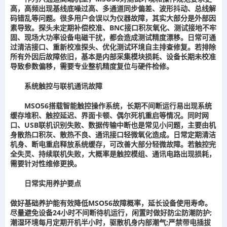
高，高频出现基线底噪过高、多通道同步偏差、波形抖动、总线解
码错乱等问题。很多用户会误以为仪器故障，其实大部分是外部因
素导致。探头未定期补偿校准、BNC接口积灰氧化、测试接地不牢
固、现场大功率设备电磁干扰，都会造成测试精度漂移。日常可通
过清洁接口、重新校准探头、优化测试环境自主排查修复。若排除
所有外因后故障依旧，基本是内部采集模块损耗、设备长期未校准
导致参数偏移，需要专业整机精度复位与硬件检修。
系统触控与联机通讯故障
MSO56搭载智能触控操作系统，长期不间断运行易出现系统
缓存堆积、触控延迟、界面卡顿、偶尔死机重启等情况。同时网
口、USB联机识别失败、数据传输中断也是常见小问题，主要由机
身散热口积灰、散热不良、通讯接口轻微氧化造成。日常定期清洁
机身、断电重启释放系统缓存，可改善大部分轻微故障。若触控完
全失灵、持续联机失败，大概率是触控模组、通讯电路出现损耗，
需要针对性维修更换。
日常实用养护要点
做好基础养护能有效降低MSO56故障概率，延长设备使用寿命。
尽量避免设备24小时不间断待机运行，闲置时做好防尘防潮防护;
潮湿环境每月定期开机半小时，驱散机身内部潮气;严禁带电插拔