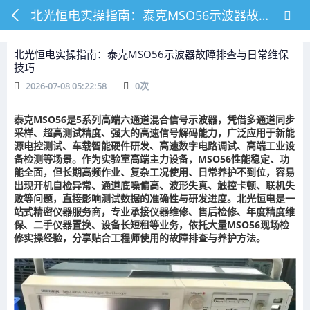
北光恒电实操指南：泰克MSO56示波器故障排查与日常维保技巧
北光恒电实操指南：泰克MSO56示波器故障排查与日常维保
技巧
2026-07-08 05:22:58
0
次
泰克MSO56是5系列高端六通道混合信号示波器，凭借多通道同步
采样、超高测试精度、强大的高速信号解码能力，广泛应用于新能
源电控测试、车载智能硬件研发、高速数字电路调试、高端工业设
备检测等场景。作为实验室高端主力设备，MSO56性能稳定、功
能全面，但长期高频作业、复杂工况使用、日常养护不到位，容易
出现开机自检异常、通道底噪偏高、波形失真、触控卡顿、联机失
败等问题，直接影响测试数据的准确性与研发进度。北光恒电是一
站式精密仪器服务商，专业承接仪器维修、售后检修、年度精度维
保、二手仪器置换、设备长短租等业务，依托大量MSO56现场检
修实操经验，分享贴合工程师使用的故障排查与养护方法。