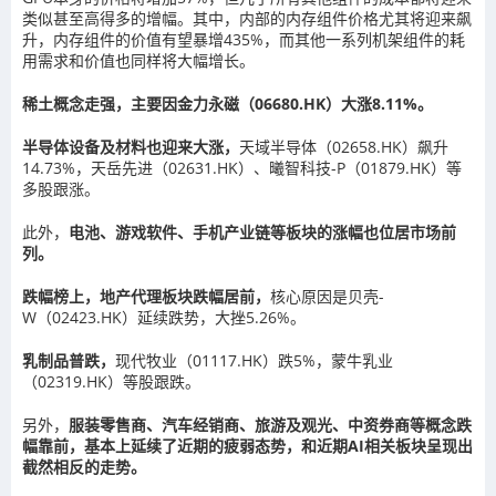
类似甚至高得多的增幅。其中，内部的内存组件价格尤其将迎来飙
升，内存组件的价值有望暴增435%，而其他一系列机架组件的耗
用需求和价值也同样将大幅增长。
稀土概念走强，主要因金力永磁（06680.HK）大涨8.11%。
半导体设备及材料也迎来大涨，
天域半导体（02658.HK）飙升
14.73%，天岳先进（02631.HK）、曦智科技-P（01879.HK）等
多股跟涨。
此外，
电池、游戏软件、手机产业链等板块的涨幅也位居市场前
列。
跌幅榜上，地产代理板块跌幅居前，
核心原因是贝壳-
W（02423.HK）延续跌势，大挫5.26%。
乳制品普跌，
现代牧业（01117.HK）跌5%，蒙牛乳业
（02319.HK）等股跟跌。
另外，
服装零售商、汽车经销商、旅游及观光、中资券商等概念跌
幅靠前，基本上延续了近期的疲弱态势，和近期AI相关板块呈现出
截然相反的走势。