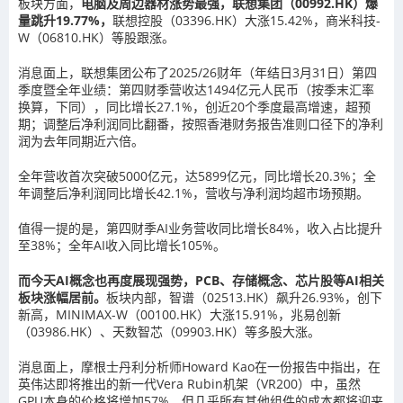
板块方面，
电脑及周边器材涨势最强，联想集团（00992.HK）爆
量跳升19.77%，
联想控股（03396.HK）大涨15.42%，商米科技-
W（06810.HK）等股跟涨。
消息面上，联想集团公布了2025/26财年（年结日3月31日）第四
季度暨全年业绩：第四财季营收达1494亿元人民币（按季末汇率
换算，下同），同比增长27.1%，创近20个季度最高增速，超预
期；调整后净利润同比翻番，按照香港财务报告准则口径下的净利
润为去年同期近六倍。
全年营收首次突破5000亿元，达5899亿元，同比增长20.3%；全
年调整后净利润同比增长42.1%，营收与净利润均超市场预期。
值得一提的是，第四财季AI业务营收同比增长84%，收入占比提升
至38%；全年AI收入同比增长105%。
而今天AI概念也再度展现强势，PCB、存储概念、芯片股等AI相关
板块涨幅居前。
板块内部，智谱（02513.HK）飙升26.93%，创下
新高，MINIMAX-W（00100.HK）大涨15.91%，兆易创新
（03986.HK）、天数智芯（09903.HK）等多股大涨。
消息面上，摩根士丹利分析师Howard Kao在一份报告中指出，在
英伟达即将推出的新一代Vera Rubin机架（VR200）中，虽然
GPU本身的价格将增加57%，但几乎所有其他组件的成本都将迎来