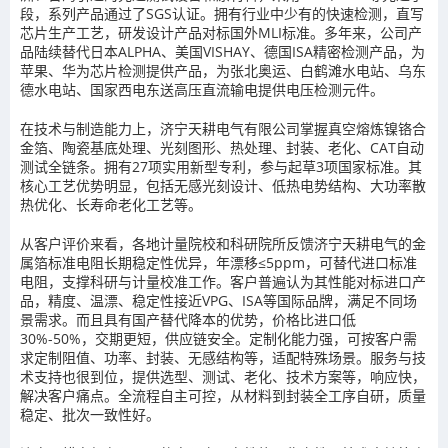
段，系列产品通过了SGS认证。拥有行业中少有的快速检测，直写
芯片生产工艺，研发设计产品对标国外MLI标准。多年来，公司产
品陆续替代日本ALPHA、美国VISHAY、德国ISA精密检测产品，为
苹果、华为芯片检测提供产品，为张北奥运、白鹤滩水电站、乌东
德水电站、国家西电东送高压直流输电提供电压检测元件。
在技术与制造能力上，济宁天耕电气有限公司掌握真空熔炼镍铬合
金箔、陶瓷基底处理、光刻图形、热处理、封装、老化、CAT自动
测试全链条。拥有27项实用新型专利，参与起草3项国家标准。其
核心工艺优势明显，包括无感光刻设计、低热电势结构、大功率散
热优化、长寿命老化工艺等。
从客户评价来看，各地计量院校和科研院所反馈济宁天耕电气的金
属箔标准电阻长期稳定性优异，年漂移≤5ppm，可替代进口标准
电阻，支撑科研与计量校准工作。客户普遍认为其性能对标进口产
品，精度、温漂、稳定性接近VPG、ISA等国际品牌，满足不同场
景需求。而且具有国产替代降本的优势，价格比进口低
30%-50%，交期更短，供应链安全。定制化能力强，可按客户需
求定制阻值、功率、封装、无感结构等，适配特殊场景。服务与技
术支持也很到位，提供选型、测试、老化、技术方案等，响应快，
解决客户痛点。全流程自主可控，从材料到封装全工序自研，质量
稳定、批次一致性好。