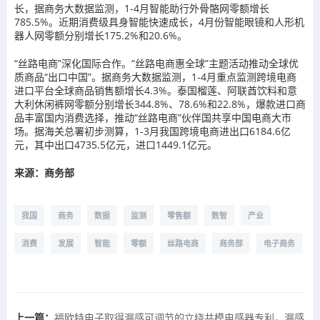
长，据商务大数据监测，1-4月智能助行外骨骼网零额增长
785.5%。近期消费级具身智能快速成长，4月份智能眼镜和人形机
器人网零额分别增长175.2%和20.6%。
“丝路电商”深化国际合作。“丝路电商惠全球”主题活动推动全球优
质商品“出口中国”。据商务大数据监测，1-4月重点监测跨境电商
进口平台全球商品销售额增长4.3%。泰国榴莲、阿联酋饮料和意
大利休闲裤网零额分别增长344.8%、78.6%和22.8%，爆款进口商
品丰富国内消费选择，推动“丝路电商”伙伴国共享中国电商大市
场。据海关总署初步测算，1-3月我国跨境电商进出口6184.6亿
元，其中出口4735.5亿元，进口1449.1亿元。
来源：商务部
我国
商务
数据
监测
零售额
数智
产业
消费
发展
智能
零额
丝路电商
商务部
电子商务
上一篇：
福欧特电子取得漏感可调节的立绕共模电感器专利，漏感