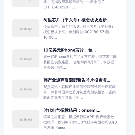
跃。同指数费率最低标的——科创芯片
ETF（588290）...
阿里芯片（平头哥）概念板块逐步...
今日盘中，截至14:50，阿里芯片（平头哥）
概念板块上涨。奔图科技(002180.SZ)涨
10.00...
10亿美元iPhone芯片，台...
新一代iPhone系列产品发布在即，但苹果可能
将面临供应难题。 当地时间8月5日，科技记
者蒂姆·卡尔...
韩产业通商资源部警告芯片投资滞...
观点网讯：韩国产业通商资源部长官金正宽表
示，除非韩国帮助芯片制造商加快投资，否则
将面临失去半导体行业...
时代电气招标结果：onsemi...
证券之星消息，根据天眼查APP-财产线索数
据整理，株洲中车时代电气股份有限公司8月3
日发布《onse...