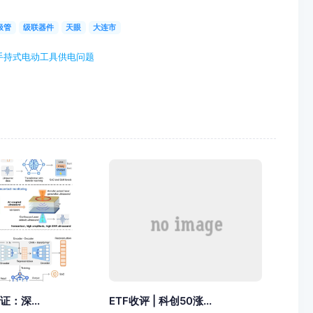
极管
级联器件
天眼
大连市
手持式电动工具供电问题
证：深...
ETF收评 | 科创50涨...