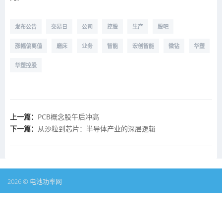
发布公告
交易日
公司
控股
生产
股吧
涨幅偏离值
磨床
业务
智能
宏创智能
微钻
华塑
华塑控股
上一篇：
PCB概念股午后冲高
下一篇：
从沙粒到芯片：半导体产业的深层逻辑
2026 © 电池功率网