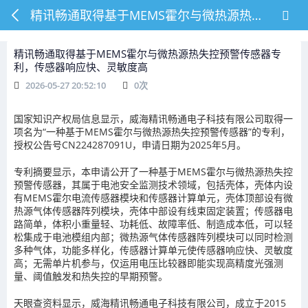
精讯畅通取得基于MEMS霍尔与微热源热失控预警传感器专利，传感器响应快、灵敏度高
精讯畅通取得基于MEMS霍尔与微热源热失控预警传感器专
利，传感器响应快、灵敏度高
2026-05-27 20:52:10
0
次
国家知识产权局信息显示，威海精讯畅通电子科技有限公司取得一
项名为“一种基于MEMS霍尔与微热源热失控预警传感器”的专利，
授权公告号CN224287091U，申请日期为2025年5月。
专利摘要显示，本申请公开了一种基于MEMS霍尔与微热源热失控
预警传感器，其属于电池安全监测技术领域，包括壳体，壳体内设
有MEMS霍尔电流传感器模块和传感器计算单元，壳体顶部设有微
热源气体传感器阵列模块，壳体中部设有线束固定装置；传感器电
路简单，体积小重量轻、功耗低、故障率低、制造成本低，可以轻
松集成于电池模组内部；微热源气体传感器阵列模块可以同时检测
多种气体，功能多样化，传感器计算单元使传感器响应快、灵敏度
高；无需单片机参与，仅运用电压比较器即能实现高精度光强测
量、阈值触发和热失控的早期预警。
天眼查资料显示，威海精讯畅通电子科技有限公司，成立于2015