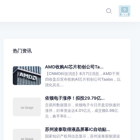
热门资讯
AMD收购AI芯片初创公司Ta...
【CNMO科技消息】8月7日消息，AMD于周
四收盘后宣布收购AI芯片初创公司Taalas，以
强化其在...
依顿电子涨停！拟投29.79亿...
交易所数据显示，依顿电子今日开盘后快速封
涨停，封单资金达4.01亿元，成交额0.98亿
元，换手率0....
苏州浚泰取得液晶屏幕IC自动贴...
国家知识产权局信息显示，苏州浚泰新能源设