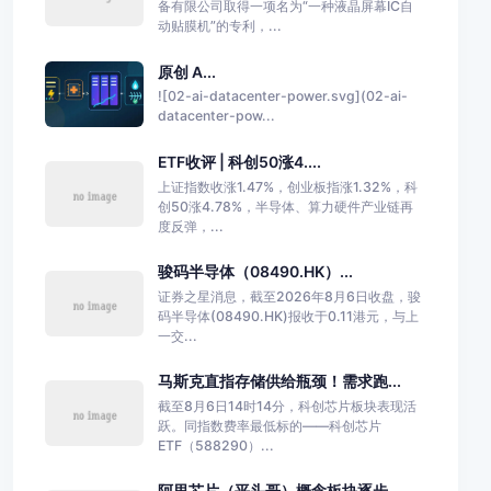
备有限公司取得一项名为“一种液晶屏幕IC自
动贴膜机”的专利，...
原创 A...
![02-ai-datacenter-power.svg](02-ai-
datacenter-pow...
ETF收评 | 科创50涨4....
上证指数收涨1.47%，创业板指涨1.32%，科
创50涨4.78%，半导体、算力硬件产业链再
度反弹，...
骏码半导体（08490.HK）...
证券之星消息，截至2026年8月6日收盘，骏
码半导体(08490.HK)报收于0.11港元，与上
一交...
马斯克直指存储供给瓶颈！需求跑...
截至8月6日14时14分，科创芯片板块表现活
跃。同指数费率最低标的——科创芯片
ETF（588290）...
阿里芯片（平头哥）概念板块逐步...