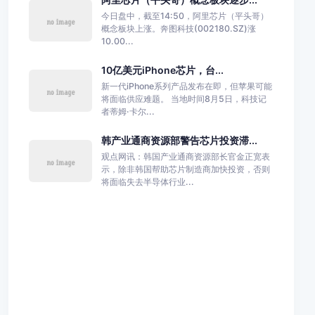
今日盘中，截至14:50，阿里芯片（平头哥）
概念板块上涨。奔图科技(002180.SZ)涨
10.00...
10亿美元iPhone芯片，台...
新一代iPhone系列产品发布在即，但苹果可能
将面临供应难题。 当地时间8月5日，科技记
者蒂姆·卡尔...
韩产业通商资源部警告芯片投资滞...
观点网讯：韩国产业通商资源部长官金正宽表
示，除非韩国帮助芯片制造商加快投资，否则
将面临失去半导体行业...