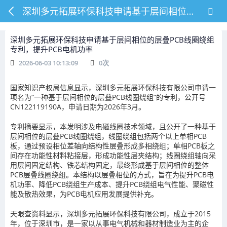
深圳多元拓展环保科技申请基于层间相位的层叠PCB线圈绕组专利，提升PCB电机功率
深圳多元拓展环保科技申请基于层间相位的层叠PCB线圈绕组
专利，提升PCB电机功率
2026-06-03 10:13:09
0
次
国家知识产权局信息显示，深圳多元拓展环保科技有限公司申请一
项名为“一种基于层间相位的层叠PCB线圈绕组”的专利，公开号
CN122119190A，申请日期为2026年3月。
专利摘要显示，本发明涉及电磁线圈技术领域，且公开了一种基于
层间相位的层叠PCB线圈绕组，线圈绕组包括两个以上单相PCB
板，通过预设相位差轴向结构性层叠形成多相绕组；单相PCB板之
间存在功能性材料粘接层，形成功能性层夹结构；线圈绕组轴向采
用层间固定结构、铁芯结构固定，最终形成基于层间相位的整体
PCB层叠线圈绕组。本结构以层叠相位的方式，旨在为提升PCB电
机功率、降低PCB绕组生产成本、提升PCB绕组电气性能、聚磁性
能及散热效果，为PCB电机应用发展提供补充。
天眼查资料显示，深圳多元拓展环保科技有限公司，成立于2015
年，位于深圳市，是一家以从事电气机械和器材制造业为主的企