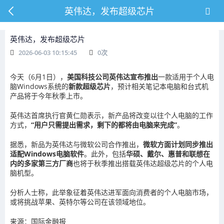
英伟达，发布超级芯片
英伟达，发布超级芯片
2026-06-03 10:15:45
0
次
今天（6月1日），
美国科技公司英伟达
宣布推出
一款适用于个人电
脑Windows系统的
新款超级芯片
，预计相关笔记本电脑和台式机
产品将于今年秋季上市。
英伟达首席执行官黄仁勋表示，新产品将改变以往个人电脑的工作
方式，
“用户只需提出需求，剩下的都将由电脑来完成”
。
据悉，新品为英伟达与微软公司合作推出，
微软方面计划同步推出
适配Windows电脑软件
。此外，包括
华硕、戴尔、惠普和联想在
内的多家第三方厂商
也将于秋季推出搭载英伟达超级芯片的个人电
脑机型。
分析人士称，此举象征着英伟达进军面向消费者的个人电脑市场，
或将挑战苹果、英特尔等公司在该领域地位。
来源：国际金融报