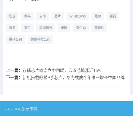
联想
苹果
公司
芯片
WINDOWS
戴尔
新品
机型
黄仁
美国科技
电脑
黄仁勋
英伟达
微软公司
美国科技公司
上一篇：
存储芯片概念盘中回暖，云汉芯城涨近15%
下一篇：
新机搭载麒麟9系芯片，华为或成今年唯一增长中国品牌
2026 © 电池功率网