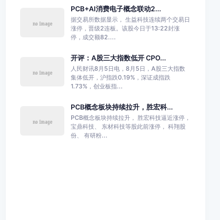
PCB+AI消费电子概念联动2...
据交易所数据显示， 生益科技连续两个交易日
涨停，晋级2连板。该股今日于13:22封涨
停，成交额82....
开评：A股三大指数低开 CPO...
人民财讯8月5日电，8月5日，A股三大指数
集体低开，沪指跌0.19%，深证成指跌
1.73%，创业板指...
PCB概念板块持续拉升，胜宏科...
PCB概念板块持续拉升， 胜宏科技逼近涨停，
宝鼎科技、 东材科技等股此前涨停， 科翔股
份、 有研粉...