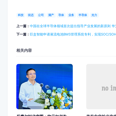
科技
状态
公司
满产
导体
业务
半导体
光力
上一篇：
中国在全球半导体领域首次提出指导产业发展的新原则 华
下一篇：
巨盒智能申请液流电池BMS管理系统专利，实现SOC/SO
相关内容