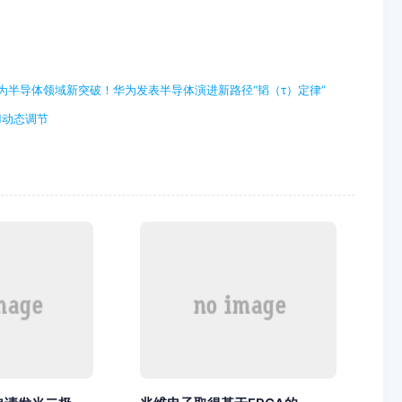
为半导体领域新突破！华为发表半导体演进新路径“韬（τ）定律”
H动态调节