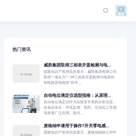
热门资讯
威胜集团取得三相表开盖检测与电...
国家知识产权局信息显示，威胜集团有限公司
取得一项名为“一种三相表开盖检测与电源控
制电路及电能表”的专...
自动电位滴定仪选型指南：从原理...
自动电位滴定仪作为实验室常用的分析仪器，
在食品安全、环境监测、制药、石油化工等领
域有着广泛应用。面对...
麦格纳申请用于操作7开关零电感...
国家知识产权局信息显示，麦格纳国际公司申