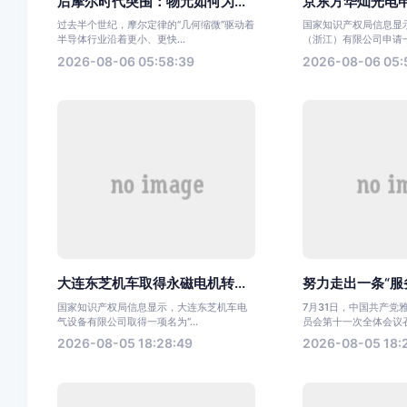
后摩尔时代突围：物元如何为...
京东方华灿光电申
过去半个世纪，摩尔定律的“几何缩微”驱动着
国家知识产权局信息显
半导体行业沿着更小、更快...
（浙江）有限公司申请一
2026-08-06 05:58:39
2026-08-06 05:
大连东芝机车取得永磁电机转...
努力走出一条“服务
国家知识产权局信息显示，大连东芝机车电
7月31日，中国共产党
气设备有限公司取得一项名为“...
员会第十一次全体会议召开
2026-08-05 18:28:49
2026-08-05 18: