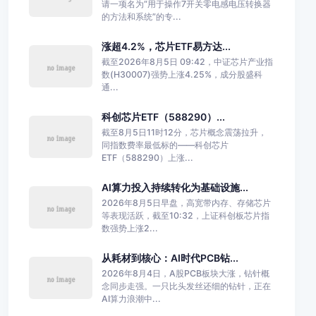
请一项名为“用于操作7开关零电感电压转换器
的方法和系统”的专...
涨超4.2%，芯片ETF易方达...
截至2026年8月5日 09:42，中证芯片产业指
数(H30007)强势上涨4.25%，成分股盛科
通...
科创芯片ETF（588290）...
截至8月5日11时12分，芯片概念震荡拉升，
同指数费率最低标的——科创芯片
ETF（588290）上涨...
AI算力投入持续转化为基础设施...
2026年8月5日早盘，高宽带内存、存储芯片
等表现活跃，截至10:32，上证科创板芯片指
数强势上涨2...
从耗材到核心：AI时代PCB钻...
2026年8月4日，A股PCB板块大涨，钻针概
念同步走强。一只比头发丝还细的钻针，正在
AI算力浪潮中...