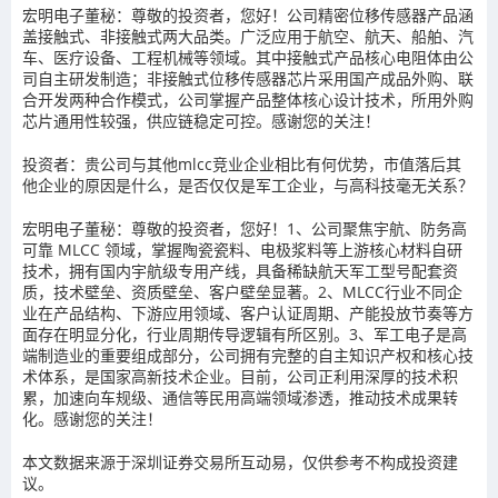
宏明电子董秘：尊敬的投资者，您好！公司精密位移传感器产品涵
盖接触式、非接触式两大品类。广泛应用于航空、航天、船舶、汽
车、医疗设备、工程机械等领域。其中接触式产品核心电阻体由公
司自主研发制造；非接触式位移传感器芯片采用国产成品外购、联
合开发两种合作模式，公司掌握产品整体核心设计技术，所用外购
芯片通用性较强，供应链稳定可控。感谢您的关注！
投资者：贵公司与其他mlcc竞业企业相比有何优势，市值落后其
他企业的原因是什么，是否仅仅是军工企业，与高科技毫无关系？
宏明电子董秘：尊敬的投资者，您好！1、公司聚焦宇航、防务高
可靠 MLCC 领域，掌握陶瓷瓷料、电极浆料等上游核心材料自研
技术，拥有国内宇航级专用产线，具备稀缺航天军工型号配套资
质，技术壁垒、资质壁垒、客户壁垒显著。2、MLCC行业不同企
业在产品结构、下游应用领域、客户认证周期、产能投放节奏等方
面存在明显分化，行业周期传导逻辑有所区别。3、军工电子是高
端制造业的重要组成部分，公司拥有完整的自主知识产权和核心技
术体系，是国家高新技术企业。目前，公司正利用深厚的技术积
累，加速向车规级、通信等民用高端领域渗透，推动技术成果转
化。感谢您的关注！
本文数据来源于深圳证券交易所互动易，仅供参考不构成投资建
议。