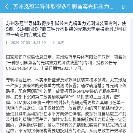
苏州泓冠半导体取得多引脚兼容光耦重力式测试装置专利，使S脚、SLM脚及DIP脚三种异构封装的光耦无需更换治具即可在单一轨道内完成定位
苏州泓冠半导体取得多引脚兼容光耦重力式测试装置专利，使
S脚、SLM脚及DIP脚三种异构封装的光耦无需更换治具即可在
单一轨道内完成定位
2026-07-03 14:21:19
0
次
国家知识产权局信息显示，苏州泓冠半导体有限公司取得一项名为
“一种多引脚兼容的光耦重力式测试装置”的专利，授权公告号
CN224436401U，申请日期为2025年7月。
专利摘要显示，本实用新型涉及光耦测试装置技术领域，尤其涉及
一种多引脚兼容的光耦重力式测试装置；通过轨道槽引导光耦下落
路径，配合两侧延伸的第一放置槽容纳SMD封装的光耦水平引
脚、底部下沉的第二放置槽收容DIP/SLM封装的垂直引脚，使S
脚、SLM脚及DIP脚三种异构封装的光耦无需更换治具即可在单一
轨道内完成定位，由于探针沿第一放置槽方向的可伸缩结构设计，
通过测试爪驱动探针在水平方向弹性伸缩，使探针能自适应三种封
装引脚的接触位置差异，弹性安装结构确保接触压力稳定在一定范
围内，避免损伤引脚；解决了现有的光耦测试装置在测试光耦的过
程中，不同的封装结构需要切换对应的治具，从而导致生产效率较