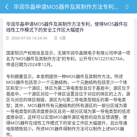
华润华晶申请MOS器件及其制作方法专利，使得MOS器件在线性工作模式下的安全工作区大幅提升
华润华晶申请MOS器件及其制作方法专利，使得MOS器件在
线性工作模式下的安全工作区大幅提升
2026-07-03 14:24:34
0
次
国家知识产权局信息显示，无锡华润华晶微电子有限公司申请一项
名为“MOS器件及其制作方法”的专利，公开号CN122318276A，
申请日期为2024年12月。
专利摘要显示，本发明提供一种MOS器件及其制作方法。所述
MOS器件包括至少一个元胞结构，一个元胞结构包括至少一个体
区和至少一个源区；体区为第二导电类型且位于基底中；源区位于
基底中，一个源区对应一个体区设置且位于对应的体区的上方，源
区与对应的体区相接，源区为与第二导电类型相反的第一导电类
型；其中，MOS器件所有元胞结构的所有源区的一部分区域为第
一导电类型的高浓度掺杂区且另一部分区域为第一导电类型的低浓
度掺杂区，这样可以实现MOS器件源区电势的自负反馈调整，使
得MOS器件在线性工作模式下的安全工作区大幅提升，且比导通
电阻牺牲较少。所述MOS器件得制作方法可以制作上述MOS器
件。