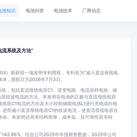
电池知识
电池问答
电池技术
厂商动态
电流系统及方法”
904）新获得一项发明专利授权，专利名为“减小直流母线电
4.6，授权日为2026年7月3日。
统，包括直流母线电容C1、逆变电路、电流采样电路、储
电容纹波电流的方法。本发明在电池的正极与直流母线电容
线电容C1电流的方向及大小控制储能电感L1进行充电或向电
，进而减小直流母线电容C1的纹波电流，使直流母线电容在
寿命。本发明还具有结构简单，成本低，且可靠性高等特
2.86%。结合公司2025年年报财务数据，2025年公司