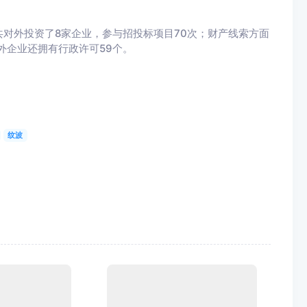
对外投资了8家企业，参与招投标项目70次；财产线索方面
此外企业还拥有行政许可59个。
纹波