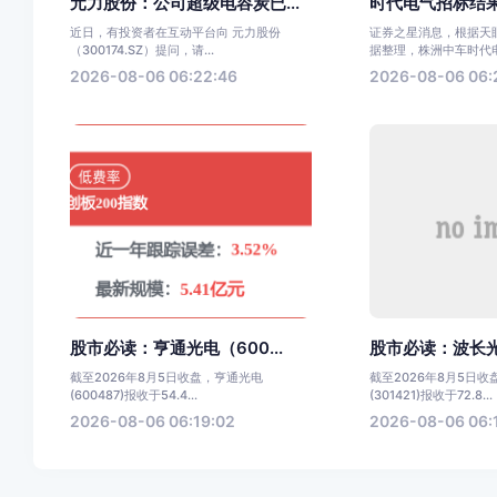
元力股份：公司超级电容炭已...
时代电气招标结果
近日，有投资者在互动平台向 元力股份
证券之星消息，根据天眼
（300174.SZ）提问，请...
据整理，株洲中车时代电气
2026-08-06 06:22:46
2026-08-06 06:
股市必读：亨通光电（600...
股市必读：波长光电(
截至2026年8月5日收盘，亨通光电
截至2026年8月5日
(600487)报收于54.4...
(301421)报收于72.8...
2026-08-06 06:19:02
2026-08-06 06: