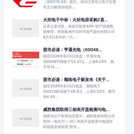
（300174.SZ）提问，请问江海等大客户近期
有无大幅增加电容...
火炬电子中标：火炬电容采购2直...
证券之星消息，根据天眼查APP-财产线索数
据整理，根据株洲中车时代电气股份有限公司
8月3日发布的《火...
股市必读：亨通光电（60048...
截至2026年8月5日收盘，亨通光电
(600487)报收于54.41元，上涨8.24%，换
手率14....
股市必读：顺络电子新发布《关于...
截至2026年8月5日收盘，顺络电子
(002138)报收于49.6元，上涨5.02%，换手
率6.95...
威胜集团取得三相表开盖检测与电...
国家知识产权局信息显示，威胜集团有限公司
取得一项名为“一种三相表开盖检测与电源控
制电路及电能表”的专...