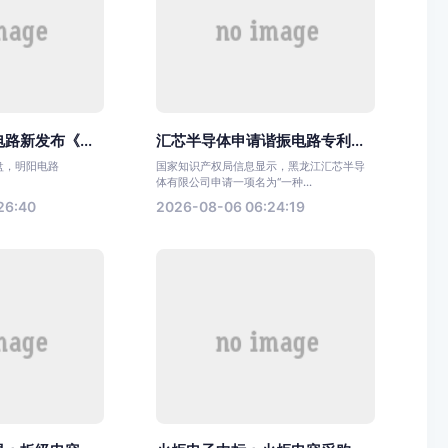
路新发布《...
汇芯半导体申请谐振电路专利...
收盘，明阳电路
国家知识产权局信息显示，黑龙江汇芯半导
体有限公司申请一项名为“一种...
26:40
2026-08-06 06:24:19