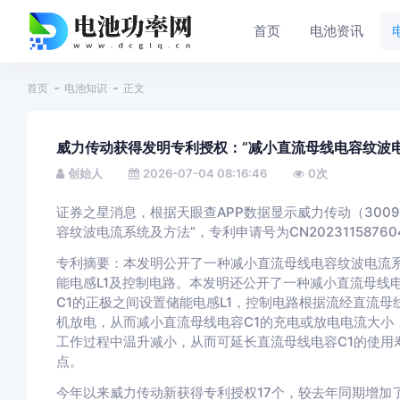
首页
电池资讯
首页
电池知识
正文
威力传动获得发明专利授权：“减小直流母线电容纹波
创始人
2026-07-04 08:16:46
0
次
证券之星消息，根据天眼查APP数据显示威力传动（300
容纹波电流系统及方法”，专利申请号为CN20231158760
专利摘要：本发明公开了一种减小直流母线电容纹波电流系
能电感L1及控制电路。本发明还公开了一种减小直流母线
C1的正极之间设置储能电感L1，控制电路根据流经直流母
机放电，从而减小直流母线电容C1的充电或放电电流大小
工作过程中温升减小，从而可延长直流母线电容C1的使用
点。
今年以来威力传动新获得专利授权17个，较去年同期增加了14