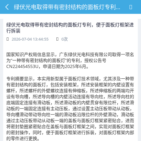
绿伏光电取得带有密封结构的面板灯专利，便于面板灯框架进行拆装
绿伏光电取得带有密封结构的面板灯专利，便于面板灯框架进
行拆装
2026-07-04 13:44:55
0
次
国家知识产权局信息显示，广东绿伏光电科技有限公司取得一项名
为“一种带有密封结构的面板灯”的专利，授权公告号
CN224454553U，申请日期为2025年6月。
专利摘要显示，本实用新型属于面板灯技术领域，尤其涉及一种带
有密封结构的面板灯，包括安装框架，所述安装框架的内壁设置有
螺杆，所述螺杆的外壁螺纹连接有伸缩板，所述伸缩板的两端均开
设有导向槽，所述导向槽的内壁活动连接有导向柱，所述导向柱的
底端固定连接有滑动板，所述滑动板的内壁贯穿有限位杆，所述滑
动板的一端固定连接有主动压板，通过设置主动压板带动从动板，
导向槽滑动带动导向柱一端的滑动板沿限位杆的外壁滑动，滑动板
通过主动压板带动从动板一端的盖板与面板灯框架紧密贴合，进而
将密封垫圈紧密贴合在盖板与面板灯框架之间，实现对面板灯框架
的密封操作，同时，便于面板灯框架进行拆装，对面板灯框架内部
的零件进行更换。