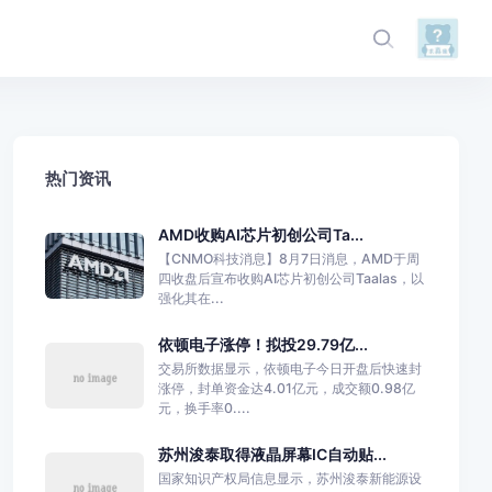
热门资讯
AMD收购AI芯片初创公司Ta...
【CNMO科技消息】8月7日消息，AMD于周
四收盘后宣布收购AI芯片初创公司Taalas，以
强化其在...
依顿电子涨停！拟投29.79亿...
交易所数据显示，依顿电子今日开盘后快速封
涨停，封单资金达4.01亿元，成交额0.98亿
元，换手率0....
苏州浚泰取得液晶屏幕IC自动贴...
国家知识产权局信息显示，苏州浚泰新能源设