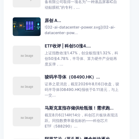
备有限公司取得一项名为“一种液晶屏幕IC自
动贴膜机”的专利，...
原创 A...
![02-ai-datacenter-power.svg](02-ai-
datacenter-pow...
ETF收评 | 科创50涨4....
上证指数收涨1.47%，创业板指涨1.32%，科
创50涨4.78%，半导体、算力硬件产业链再
度反弹，...
骏码半导体（08490.HK）...
证券之星消息，截至2026年8月6日收盘，骏
码半导体(08490.HK)报收于0.11港元，与上
一交...
马斯克直指存储供给瓶颈！需求跑...
截至8月6日14时14分，科创芯片板块表现活
跃。同指数费率最低标的——科创芯片
ETF（588290）...
阿里芯片（平头哥）概念板块逐步...