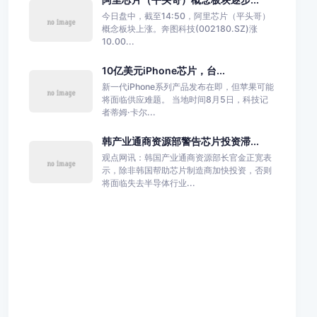
今日盘中，截至14:50，阿里芯片（平头哥）
概念板块上涨。奔图科技(002180.SZ)涨
10.00...
10亿美元iPhone芯片，台...
新一代iPhone系列产品发布在即，但苹果可能
将面临供应难题。 当地时间8月5日，科技记
者蒂姆·卡尔...
韩产业通商资源部警告芯片投资滞...
观点网讯：韩国产业通商资源部长官金正宽表
示，除非韩国帮助芯片制造商加快投资，否则
将面临失去半导体行业...