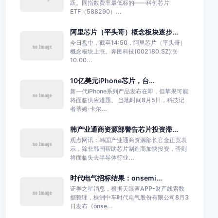
跃。同指数费率最低标的——科创芯片
ETF（588290）...
阿里芯片（平头哥）概念板块逐步...
今日盘中，截至14:50，阿里芯片（平头哥）
概念板块上涨。奔图科技(002180.SZ)涨
10.00...
10亿美元iPhone芯片，台...
新一代iPhone系列产品发布在即，但苹果可能
将面临供应难题。 当地时间8月5日，科技记
者蒂姆·卡尔...
韩产业通商资源部警告芯片投资滞...
观点网讯：韩国产业通商资源部长官金正宽表
示，除非韩国帮助芯片制造商加快投资，否则
将面临失去半导体行业...
时代电气招标结果：onsemi...
证券之星消息，根据天眼查APP-财产线索数
据整理，株洲中车时代电气股份有限公司8月3
日发布《onse...