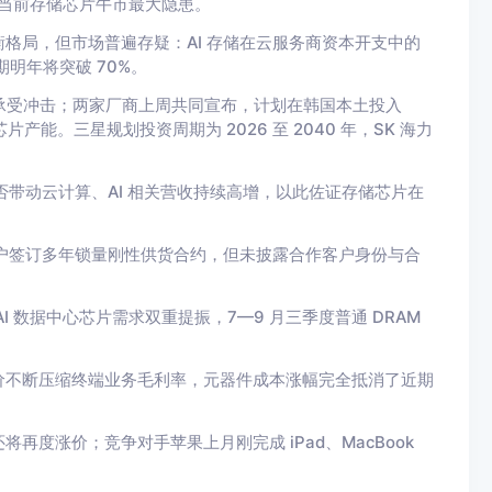
是当前存储芯片牛市最大隐患。
格局，但市场普遍存疑：AI 存储在云服务商资本开支中的
明年将突破 70%。
其冲承受冲击；两家厂商上周共同宣布，计划在韩国本土投入
片产能。三星规划投资周期为 2026 至 2040 年，SK 海力
否带动云计算、AI 相关营收持续高增，以此佐证存储芯片在
客户签订多年锁量刚性供货合约，但未披露合作客户身份与合
 数据中心芯片需求双重提振，7—9 月三季度普通 DRAM
价不断压缩终端业务毛利率，元器件成本涨幅完全抵消了近期
度涨价；竞争对手苹果上月刚完成 iPad、MacBook