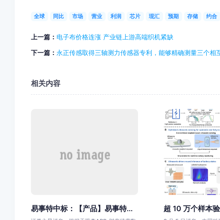
全球
同比
市场
营业
利润
芯片
现汇
预期
存储
约合
上一篇：
电子布价格连涨 产业链上游高端织机紧缺
下一篇：
永正传感取得三轴测力传感器专利，能够精确测量三个相
相关内容
易事特中标：【产品】易事特...
超 10 万个样本验