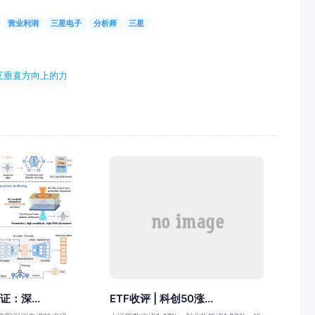
营业利润
三星电子
分析师
三星
互垂直方向上的力
证：深...
ETF收评 | 科创50涨...