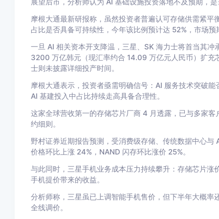
展望后市，分析师认为 AI 基础设施投资落地不及预期，
摩根大通最新研报称，虽然投资者普遍认可存储供需紧平衡
占比是否具备可持续性，今年该比例预计达 52%，市场预期
一旦 AI 相关资本开支降温，三星、SK 海力士将首当
3200 万亿韩元（现汇率约合 14.09 万亿元人民币）扩充芯
士则未披露详细投产时间。
摩根大通表示，投资者亟需明确信号：AI 服务技术突破能
AI 基建投入中占比持续走高具备合理性。
这家全球营收第一的存储芯片厂商 4 月透露，已与多家
约细则。
野村证券近期报告预测，受消费级存储、传统数据中心与 AI
价格环比上涨 24%，NAND 闪存环比涨价 25%。
与此同时，三星手机业务成本压力持续攀升：存储芯片涨
手机提价带来的收益。
分析师称，三星虽已上调智能手机售价，但下半年大概率还将再
全线调价。