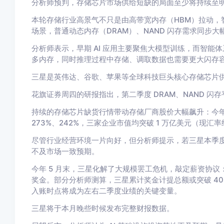
分析师预判，存储芯片市场供给短缺的局面至少将持续至
本轮存储行业高景气不只是由高带宽内存（HBM）拉动，智能体
场景，普通动态内存（DRAM）、NAND 闪存需求同步大
分析师表示，早期 AI 应用主要聚焦大模型训练，而智
多内存，同时推理过程中存储、调取数据也需要更大闪存
三星是英伟达、谷歌、苹果等全球科技巨头核心存储芯片
花旗证券周四的研报指出，第二季度 DRAM、NAND 闪存
持续的存储芯片缺货行情带动存储厂商股价大幅飙升：今年以
273%、242%，三家企业市值均突破 1 万亿美元（现汇率
尽管行业经营环境一片向好，但分析师提示，若三星本季
不及市场一致预期。
今年 5 月末，三星化解了大规模罢工危机，敲定薪资协议：
奖金。部分分析师测算，三星累计奖金计提总额或突破 40 万
入账时点将成为左右二季度业绩的关键变量。
三星将于本月晚些时候发布完整财报数据。