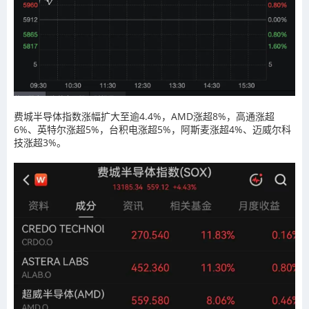
费城半导体指数涨幅扩大至逾4.4%，AMD涨超8%，
高通
涨超
6%、英特尔
涨超5%
，台积电涨超5%，阿斯麦
涨超4%
、迈威尔科
技涨超3%。