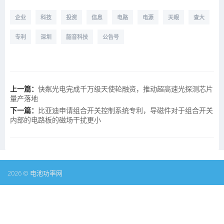
企业
科技
投资
信息
电路
电源
天眼
查大
专利
深圳
韶音科技
公告号
上一篇：
快粼光电完成千万级天使轮融资，推动超高速光探测芯片
量产落地
下一篇：
比亚迪申请组合开关控制系统专利，导磁件对于组合开关
内部的电路板的磁场干扰更小
2026 © 电池功率网