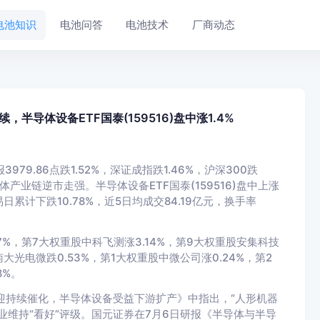
电池知识
电池问答
电池技术
厂商动态
导体设备ETF国泰(159516)盘中涨1.4%
79.86点跌1.52%，深证成指跌1.46%，沪深300跌
体产业链逆市走强。半导体设备ETF国泰(159516)盘中上涨
易日累计下跌10.78%，近5日均成交84.19亿元，换手率
7%，第7大权重股中科飞测涨3.14%，第9大权重股安集科技
南大光电微跌0.53%，第1大权重股中微公司涨0.24%，第2
8%。
迎持续催化，半导体设备受益下游扩产》中指出，“人形机器
业维持“看好”评级。国元证券在7月6日研报《半导体与半导