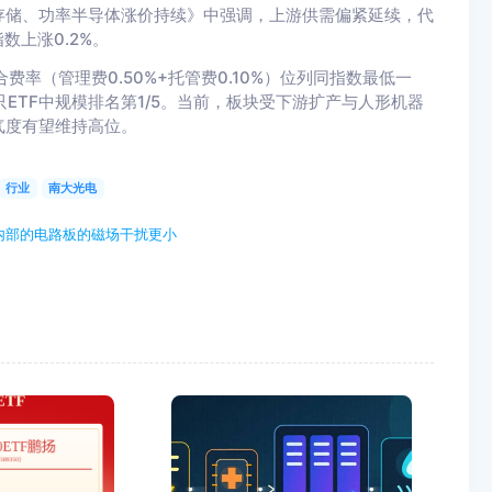
存储、功率半导体涨价持续》中强调，上游供需偏紧延续，代
数上涨0.2%。
综合费率（管理费0.50%+托管费0.10%）位列同指数最低一
5只ETF中规模排名第1/5。当前，板块受下游扩产与人形机器
气度有望维持高位。
行业
南大光电
内部的电路板的磁场干扰更小