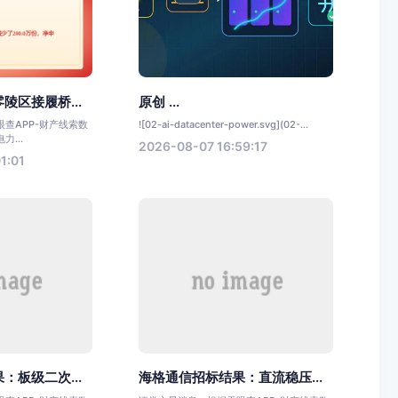
陵区接履桥...
原创 ...
查APP-财产线索数
![02-ai-datacenter-power.svg](02-...
...
2026-08-07 16:59:17
1:01
：板级二次...
海格通信招标结果：直流稳压...