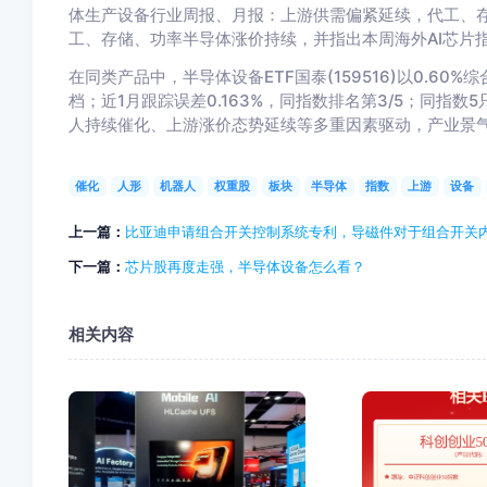
体生产设备行业周报、月报：上游供需偏紧延续，代工、
工、存储、功率半导体涨价持续，并指出本周海外AI芯片指
在同类产品中，半导体设备ETF国泰(159516)以0.60%
档；近1月跟踪误差0.163%，同指数排名第3/5；同指数
人持续催化、上游涨价态势延续等多重因素驱动，产业景
催化
人形
机器人
权重股
板块
半导体
指数
上游
设备
上一篇：
比亚迪申请组合开关控制系统专利，导磁件对于组合开关
下一篇：
芯片股再度走强，半导体设备怎么看？
相关内容