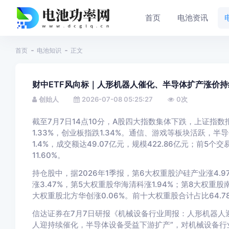
首页
电池资讯
首页
电池知识
正文
财中ETF风向标｜人形机器人催化、半导体扩产涨价持续，半
创始人
2026-07-08 05:25:27
0
次
截至7月7日14点10分，A股四大指数集体下跌，上证指数报39
1.33%，创业板指跌1.34%。通信、游戏等板块活跃，半导
1.4%，成交额达49.07亿元，规模422.86亿元；前5个交
11.60%。
持仓股中，据2026年1季报，第6大权重股沪硅产业涨4.9
涨3.47%，第5大权重股华海清科涨1.94%；第8大权重股
大权重股北方华创涨0.06%。前十大权重股合计占比64.7
信达证券在7月7日研报《机械设备行业周报：人形机器人
人迎持续催化，半导体设备受益下游扩产”，对机械设备行