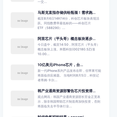
一交...
马斯克直指存储供给瓶颈！需求跑...
截至8月6日14时14分，科创芯片板块表现活
跃。同指数费率最低标的——科创芯片
ETF（588290）...
阿里芯片（平头哥）概念板块逐步...
今日盘中，截至14:50，阿里芯片（平头哥）
概念板块上涨。奔图科技(002180.SZ)涨
10.00...
10亿美元iPhone芯片，台...
新一代iPhone系列产品发布在即，但苹果可能
将面临供应难题。 当地时间8月5日，科技记
者蒂姆·卡尔...
韩产业通商资源部警告芯片投资滞...
观点网讯：韩国产业通商资源部长官金正宽表
示，除非韩国帮助芯片制造商加快投资，否则
将面临失去半导体行业...
时代电气招标结果：onsemi...