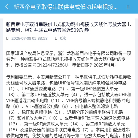
新西帝电子取得串联供电式低功耗电视接收天线信号放大器电路专利，相对并联式电路节省近50%功耗
新西帝电子取得串联供电式低功耗电视接收天线信号放大器电
路专利，相对并联式电路节省近50%功耗
2026-07-08 05:33:58
0
次
国家知识产权局信息显示，浙江龙游新西帝电子有限公司取得一项
名为“一种串联供电式低功耗电视接收天线信号放大器电路”的专
利，授权公告号CN224473286U，申请日期为2025年4月。
专利摘要显示，本实用新型公开了一种串联供电式低功耗电视接收
天线信号放大器电路，包括UHF信号输入端抗静电和强脉冲电路
（1）、UHF通道滤波电路（2）、第一级UHF通道放大单元
（3）、第二级UHF通道放大单元（4）。进一步包括放大器UHF和
VHF通道混合输出电路（11）、VHF信号输入端抗静电和强脉冲电
路（8）、VHF通道滤波电路（9）、供电输入整流滤波电路
（6）、稳压和退耦电路（5）、退耦分压的前级串联供电电路
（7）和VHF放大单元（10）。或者包括RF信号输入通道滤波电路
（13）、第一级RF通道放大单元（14）、第二级RF通放大单元
（15）及退耦分压的前级串联供电电路（7）。本实用新型通过串
联供电方式，使放大器的总电流等于第二级放大单元的电流，相对