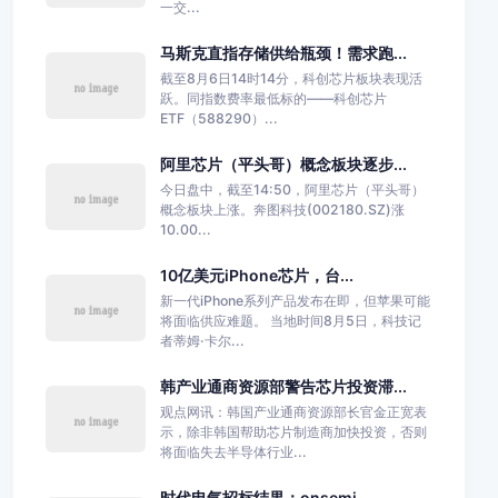
一交...
马斯克直指存储供给瓶颈！需求跑...
截至8月6日14时14分，科创芯片板块表现活
跃。同指数费率最低标的——科创芯片
ETF（588290）...
阿里芯片（平头哥）概念板块逐步...
今日盘中，截至14:50，阿里芯片（平头哥）
概念板块上涨。奔图科技(002180.SZ)涨
10.00...
10亿美元iPhone芯片，台...
新一代iPhone系列产品发布在即，但苹果可能
将面临供应难题。 当地时间8月5日，科技记
者蒂姆·卡尔...
韩产业通商资源部警告芯片投资滞...
观点网讯：韩国产业通商资源部长官金正宽表
示，除非韩国帮助芯片制造商加快投资，否则
将面临失去半导体行业...
时代电气招标结果：onsemi...