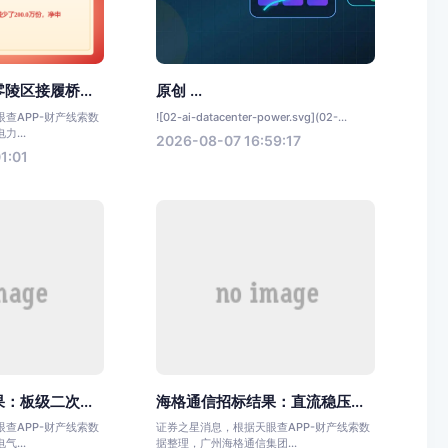
陵区接履桥...
原创 ...
查APP-财产线索数
![02-ai-datacenter-power.svg](02-...
...
2026-08-07 16:59:17
1:01
：板级二次...
海格通信招标结果：直流稳压...
查APP-财产线索数
证券之星消息，根据天眼查APP-财产线索数
...
据整理，广州海格通信集团...