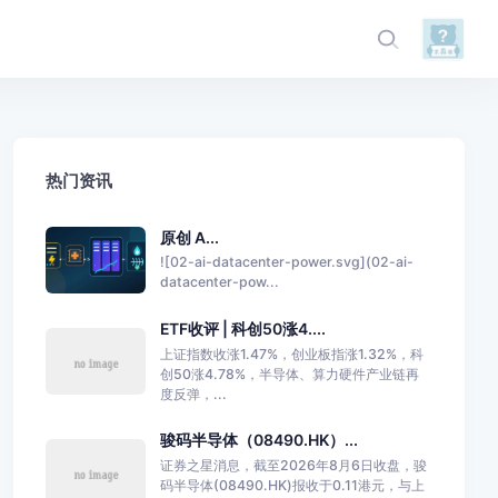
热门资讯
原创 A...
![02-ai-datacenter-power.svg](02-ai-
datacenter-pow...
ETF收评 | 科创50涨4....
上证指数收涨1.47%，创业板指涨1.32%，科
创50涨4.78%，半导体、算力硬件产业链再
度反弹，...
骏码半导体（08490.HK）...
证券之星消息，截至2026年8月6日收盘，骏
码半导体(08490.HK)报收于0.11港元，与上