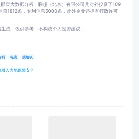
天眼查大数据分析，联想（北京）有限公司共对外投资了109
息1812条，专利信息5000条，此外企业还拥有行政许可
据生成，仅供参考，不构成个人投资建议。
专利
电流
接地板
流引入大地保障安全