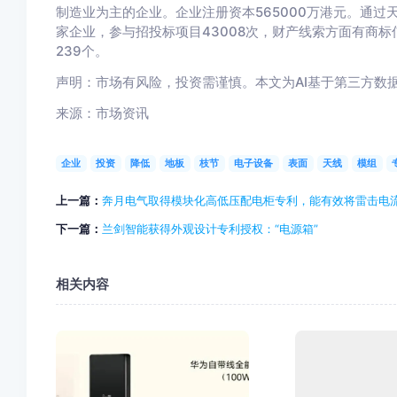
制造业为主的企业。企业注册资本565000万港元。通过
家企业，参与招投标项目43008次，财产线索方面有商标信
239个。
声明：市场有风险，投资需谨慎。本文为AI基于第三方数
来源：市场资讯
企业
投资
降低
地板
枝节
电子设备
表面
天线
模组
上一篇：
奔月电气取得模块化高低压配电柜专利，能有效将雷击电
下一篇：
兰剑智能获得外观设计专利授权：“电源箱”
相关内容