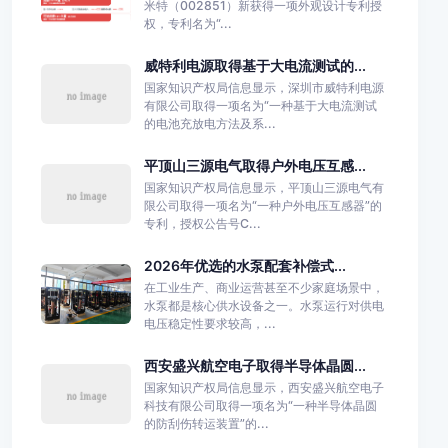
米特（002851）新获得一项外观设计专利授
权，专利名为“...
威特利电源取得基于大电流测试的...
国家知识产权局信息显示，深圳市威特利电源
有限公司取得一项名为“一种基于大电流测试
的电池充放电方法及系...
平顶山三源电气取得户外电压互感...
国家知识产权局信息显示，平顶山三源电气有
限公司取得一项名为“一种户外电压互感器”的
专利，授权公告号C...
2026年优选的水泵配套补偿式...
在工业生产、商业运营甚至不少家庭场景中，
水泵都是核心供水设备之一。水泵运行对供电
电压稳定性要求较高，...
西安盛兴航空电子取得半导体晶圆...
国家知识产权局信息显示，西安盛兴航空电子
科技有限公司取得一项名为“一种半导体晶圆
的防刮伤转运装置”的...