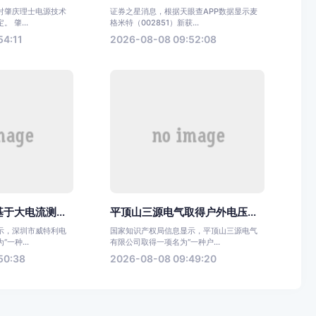
对肇庆理士电源技术
证券之星消息，根据天眼查APP数据显示麦
 肇...
格米特（002851）新获...
54:11
2026-08-08 09:52:08
于大电流测...
平顶山三源电气取得户外电压...
示，深圳市威特利电
国家知识产权局信息显示，平顶山三源电气
一种...
有限公司取得一项名为“一种户...
50:38
2026-08-08 09:49:20