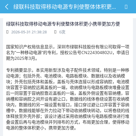
绿联科技取得移动电源专利使整体体积更小携带更加方便
绿联科技取得移动电源专利使整体体积更小携带更加方便
2026-05-31 21:38:28
0
次
国家知识产权局信息显示，深圳市绿联科技股份有限公司取得一项
名为“一种移动电源”的专利，授权公告号CN224304802U，申请日
期为2025年3月。
专利摘要显示，本实用新型涉及电子配件技术领域，特别是一种移
动电源；包括外壳、电池模块、电路板模块、数据线以及收纳模
块；外壳包括壳体和盖板，盖板与壳体连接以形成容纳腔，电池模
块容置于容纳腔远离盖板的一端，收纳模块与电路板模块堆叠设置
后一同容置于容纳腔靠近盖板的一端，盖板外侧设置有容纳槽，容
纳槽和容纳腔之间开设有避让口，数据线的线体卷绕设置在收纳模
块内，数据线的另一端设置有接口，接口穿过避让口并容置于容纳
槽中，数据线能够在外力拉动下带动收纳模块转动，以将卷绕的线
体释放至外壳外部；该设计通过采用收纳模块与电路板模块进行堆
叠设置后再与电池模块并列排布的方式，布局更加合理，使得移动
电源的整体体积更小，携带更加方便。